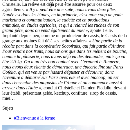
Christelle. La relève est déjà peut-être assurée pour ces deux
agriculteurs.
« Il y a peut-être une suite, nous avons deux filles,
l'aînée est dans les études, en imprimerie, c'est mon coup de patte
marketing et communication, la cadette est en productions
animales, en études agricoles, et qui a relancé les ruches de son
grand-père, donc on vend également du miel »
, ajoute-t-elle.
Implanté depuis peu, comme un producteur de cassis, le Cassis de la
grange aux moines fait déjà ses petites affaires.
« Une partie de la
récolte part dans la coopérative Socofruits, qui fait partie d'Andros.
Pour vendre nos fruits, nous savons que dans les métiers de bouche,
comme la pâtisserie, nous avons déjà eu des demandes, mais ça va
être 2-3 kg. On a un très bon contact avec Germinal à Tonnerre,
nous avons deux clients de démarrage, une épicerie fine sur Paris
Cofelia, qui est venue par hasard déguster et découvrir, donc
l'aventure a démarré sur Paris avec elle et avec biocoop, on est
dans l'ensemble des magasins de l'Yonne et on commence aussi à
arriver dans l'Aube »,
conclut Christelle et Damien Piedallu, devant
leur établi, présentant gelée, ketchup, confiture, sirop de cassis,
miel…
Sujets
#Bienvenue à la ferme