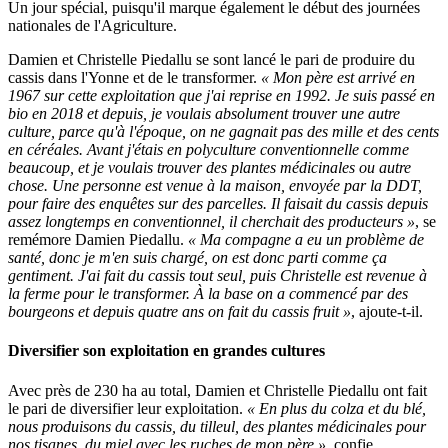
Un jour spécial, puisqu'il marque également le début des journées
nationales de l'Agriculture.
Damien et Christelle Piedallu se sont lancé le pari de produire du
cassis dans l'Yonne et de le transformer.
« Mon père est arrivé en
1967 sur cette exploitation que j'ai reprise en 1992. Je suis passé en
bio en 2018 et depuis, je voulais absolument trouver une autre
culture, parce qu'à l'époque, on ne gagnait pas des mille et des cents
en céréales. Avant j'étais en polyculture conventionnelle comme
beaucoup, et je voulais trouver des plantes médicinales ou autre
chose. Une personne est venue à la maison, envoyée par la DDT,
pour faire des enquêtes sur des parcelles. Il faisait du cassis depuis
assez longtemps en conventionnel, il cherchait des producteurs »
, se
remémore Damien Piedallu.
« Ma compagne a eu un problème de
santé, donc je m'en suis chargé, on est donc parti comme ça
gentiment. J'ai fait du cassis tout seul, puis Christelle est revenue à
la ferme pour le transformer. À la base on a commencé par des
bourgeons et depuis quatre ans on fait du cassis fruit »
, ajoute-t-il.
Diversifier son exploitation en grandes cultures
Avec près de 230 ha au total, Damien et Christelle Piedallu ont fait
le pari de diversifier leur exploitation.
« En plus du colza et du blé,
nous produisons du cassis, du tilleul, des plantes médicinales pour
nos tisanes, du miel avec les ruches de mon père »
, confie