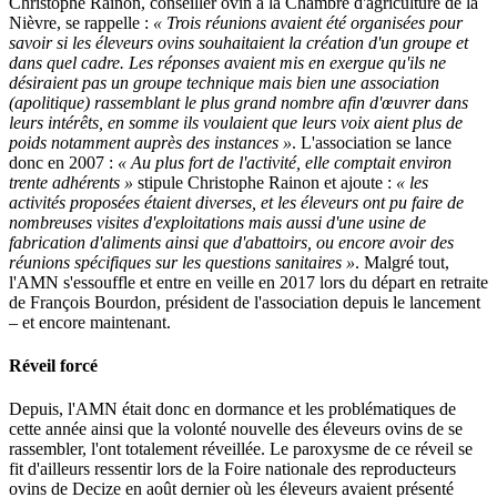
Christophe Rainon, conseiller ovin à la Chambre d'agriculture de la
Nièvre, se rappelle :
« Trois réunions avaient été organisées pour
savoir si les éleveurs ovins souhaitaient la création d'un groupe et
dans quel cadre. Les réponses avaient mis en exergue qu'ils ne
désiraient pas un groupe technique mais bien une association
(apolitique) rassemblant le plus grand nombre afin d'œuvrer dans
leurs intérêts, en somme ils voulaient que leurs voix aient plus de
poids notamment auprès des instances »
. L'association se lance
donc en 2007 :
« Au plus fort de l'activité, elle comptait environ
trente adhérents »
stipule Christophe Rainon et ajoute :
« les
activités proposées étaient diverses, et les éleveurs ont pu faire de
nombreuses visites d'exploitations mais aussi d'une usine de
fabrication d'aliments ainsi que d'abattoirs, ou encore avoir des
réunions spécifiques sur les questions sanitaires »
. Malgré tout,
l'AMN s'essouffle et entre en veille en 2017 lors du départ en retraite
de François Bourdon, président de l'association depuis le lancement
– et encore maintenant.
Réveil forcé
Depuis, l'AMN était donc en dormance et les problématiques de
cette année ainsi que la volonté nouvelle des éleveurs ovins de se
rassembler, l'ont totalement réveillée. Le paroxysme de ce réveil se
fit d'ailleurs ressentir lors de la Foire nationale des reproducteurs
ovins de Decize en août dernier où les éleveurs avaient présenté