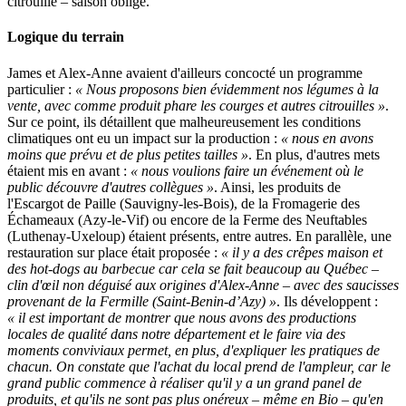
citrouille – saison oblige.
Logique du terrain
James et Alex-Anne avaient d'ailleurs concocté un programme
particulier :
« Nous proposons bien évidemment nos légumes à la
vente, avec comme produit phare les courges et autres citrouilles »
.
Sur ce point, ils détaillent que malheureusement les conditions
climatiques ont eu un impact sur la production :
« nous en avons
moins que prévu et de plus petites tailles »
. En plus, d'autres mets
étaient mis en avant :
« nous voulions faire un événement où le
public découvre d'autres collègues »
. Ainsi, les produits de
l'Escargot de Paille (Sauvigny-les-Bois), de la Fromagerie des
Échameaux (Azy-le-Vif) ou encore de la Ferme des Neuftables
(Luthenay-Uxeloup) étaient présents, entre autres. En parallèle, une
restauration sur place était proposée :
« il y a des crêpes maison et
des hot-dogs au barbecue car cela se fait beaucoup au Québec –
clin d'œil non déguisé aux origines d'Alex-Anne – avec des saucisses
provenant de la Fermille (Saint-Benin-d’Azy) »
. Ils développent :
« il est important de montrer que nous avons des productions
locales de qualité dans notre département et le faire via des
moments conviviaux permet, en plus, d'expliquer les pratiques de
chacun. On constate que l'achat du local prend de l'ampleur, car le
grand public commence à réaliser qu'il y a un grand panel de
produits, et qu'ils ne sont pas plus onéreux – même en Bio – qu'en