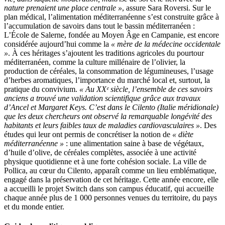
nature prenaient une place centrale »
, assure Sara Roversi. Sur le
plan médical, l’alimentation méditerranéenne s’est construite grâce à
l’accumulation de savoirs dans tout le bassin méditerranéen :
L’École de Salerne, fondée au Moyen Âge en Campanie, est encore
considérée aujourd’hui comme la
« mère de la médecine occidentale
»
. À ces héritages s’ajoutent les traditions agricoles du pourtour
méditerranéen, comme la culture millénaire de l’olivier, la
production de céréales, la consommation de légumineuses, l’usage
d’herbes aromatiques, l’importance du marché local et, surtout, la
pratique du convivium.
« Au XXᵉ siècle, l’ensemble de ces savoirs
anciens a trouvé une validation scientifique grâce aux travaux
d’Ancel et Margaret Keys. C’est dans le Cilento (Italie méridionale)
que les deux chercheurs ont observé la remarquable longévité des
habitants et leurs faibles taux de maladies cardiovasculaires »
. Des
études qui leur ont permis de concrétiser la notion de
« diète
méditerranéenne »
: une alimentation saine à base de végétaux,
d’huile d’olive, de céréales complètes, associée à une activité
physique quotidienne et à une forte cohésion sociale. La ville de
Pollica, au cœur du Cilento, apparaît comme un lieu emblématique,
engagé dans la préservation de cet héritage. Cette année encore, elle
a accueilli le projet Switch dans son campus éducatif, qui accueille
chaque année plus de 1 000 personnes venues du territoire, du pays
et du monde entier.