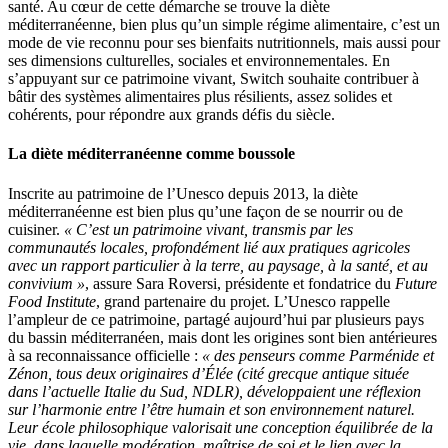
santé. Au cœur de cette démarche se trouve la diète
méditerranéenne, bien plus qu’un simple régime alimentaire, c’est un
mode de vie reconnu pour ses bienfaits nutritionnels, mais aussi pour
ses dimensions culturelles, sociales et environnementales. En
s’appuyant sur ce patrimoine vivant, Switch souhaite contribuer à
bâtir des systèmes alimentaires plus résilients, assez solides et
cohérents, pour répondre aux grands défis du siècle.
La diète méditerranéenne comme boussole
Inscrite au patrimoine de l’Unesco depuis 2013, la diète
méditerranéenne est bien plus qu’une façon de se nourrir ou de
cuisiner.
« C’est un patrimoine vivant, transmis par les
communautés locales, profondément lié aux pratiques agricoles
avec un rapport particulier à la terre, au paysage, à la santé, et au
convivium »
, assure Sara Roversi, présidente et fondatrice du
Future
Food Institute
, grand partenaire du projet. L’Unesco rappelle
l’ampleur de ce patrimoine, partagé aujourd’hui par plusieurs pays
du bassin méditerranéen, mais dont les origines sont bien antérieures
à sa reconnaissance officielle :
« des penseurs comme Parménide et
Zénon, tous deux originaires d’Élée (cité grecque antique située
dans l’actuelle Italie du Sud, NDLR), développaient une réflexion
sur l’harmonie entre l’être humain et son environnement naturel.
Leur école philosophique valorisait une conception équilibrée de la
vie, dans laquelle modération, maîtrise de soi et le lien avec la