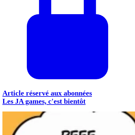
Article réservé aux abonnées
Les JA games, c'est bientôt