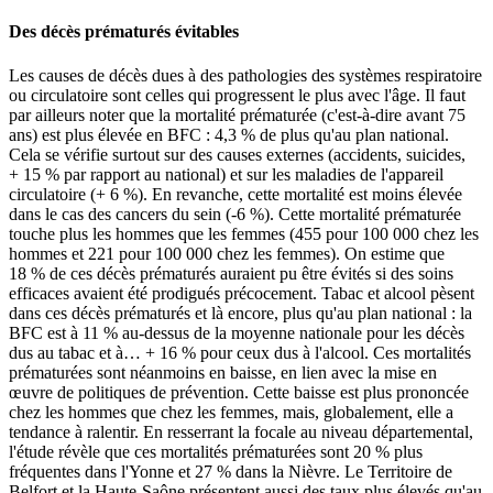
Des décès prématurés évitables
Les causes de décès dues à des pathologies des systèmes respiratoire
ou circulatoire sont celles qui progressent le plus avec l'âge. Il faut
par ailleurs noter que la mortalité prématurée (c'est-à-dire avant 75
ans) est plus élevée en BFC : 4,3 % de plus qu'au plan national.
Cela se vérifie surtout sur des causes externes (accidents, suicides,
+ 15 % par rapport au national) et sur les maladies de l'appareil
circulatoire (+ 6 %). En revanche, cette mortalité est moins élevée
dans le cas des cancers du sein (-6 %). Cette mortalité prématurée
touche plus les hommes que les femmes (455 pour 100 000 chez les
hommes et 221 pour 100 000 chez les femmes). On estime que
18 % de ces décès prématurés auraient pu être évités si des soins
efficaces avaient été prodigués précocement. Tabac et alcool pèsent
dans ces décès prématurés et là encore, plus qu'au plan national : la
BFC est à 11 % au-dessus de la moyenne nationale pour les décès
dus au tabac et à… + 16 % pour ceux dus à l'alcool. Ces mortalités
prématurées sont néanmoins en baisse, en lien avec la mise en
œuvre de politiques de prévention. Cette baisse est plus prononcée
chez les hommes que chez les femmes, mais, globalement, elle a
tendance à ralentir. En resserrant la focale au niveau départemental,
l'étude révèle que ces mortalités prématurées sont 20 % plus
fréquentes dans l'Yonne et 27 % dans la Nièvre. Le Territoire de
Belfort et la Haute-Saône présentent aussi des taux plus élevés qu'au