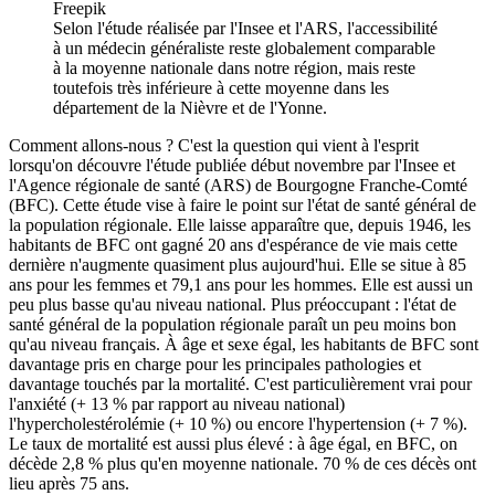
Freepik
Selon l'étude réalisée par l'Insee et l'ARS, l'accessibilité
à un médecin généraliste reste globalement comparable
à la moyenne nationale dans notre région, mais reste
toutefois très inférieure à cette moyenne dans les
département de la Nièvre et de l'Yonne.
Comment allons-nous ? C'est la question qui vient à l'esprit
lorsqu'on découvre l'étude publiée début novembre par l'Insee et
l'Agence régionale de santé (ARS) de Bourgogne Franche-Comté
(BFC). Cette étude vise à faire le point sur l'état de santé général de
la population régionale. Elle laisse apparaître que, depuis 1946, les
habitants de BFC ont gagné 20 ans d'espérance de vie mais cette
dernière n'augmente quasiment plus aujourd'hui. Elle se situe à 85
ans pour les femmes et 79,1 ans pour les hommes. Elle est aussi un
peu plus basse qu'au niveau national. Plus préoccupant : l'état de
santé général de la population régionale paraît un peu moins bon
qu'au niveau français. À âge et sexe égal, les habitants de BFC sont
davantage pris en charge pour les principales pathologies et
davantage touchés par la mortalité. C'est particulièrement vrai pour
l'anxiété (+ 13 % par rapport au niveau national)
l'hypercholestérolémie (+ 10 %) ou encore l'hypertension (+ 7 %).
Le taux de mortalité est aussi plus élevé : à âge égal, en BFC, on
décède 2,8 % plus qu'en moyenne nationale. 70 % de ces décès ont
lieu après 75 ans.