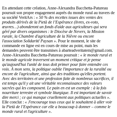
En attendant cette création, Anne-Alexandra Bacchetta-Patureau
poursuit son propre engagement auprès du monde rural au travers de
sa société VeritArs :
« 50 % des recettes issues des ventes des
produits dérivés de la Pietà de l’Espérance (livres, ex-voto,
œuvres…) abonderont un fonds d'aide aux agriculteurs qui sera
géré par divers organismes : le Diocèse de Nevers, la Mission
rurale, la Chambre d'agriculture de la Nièvre ou encore
l'association Solidarité Paysan »
. Pour le moment, le site de
commande en ligne est en cours de mise au point, mais les
demandes peuvent être transmises à abarteadveritatem@gmail.com.
Anne-Alexandra Bacchetta-Patureau poursuit :
« le monde rural et
le monde agricole traversent un moment critique et je pense
qu'aujourd'hui l'unité de tous doit primer pour faire entendre ces
voix. À mon sens, la politique oublie l'importance de la ruralité ou
encore de l'agriculture, ainsi que des traditions qu'elles portent.
Avec des territoires et une profession faite de nombreux sacrifices, il
est temps qu'il y ait une véritable reconnaissance des valeurs
sacrées qui les composent. Le pain en est un exemple : à la fois
nourriture terrestre et symbole liturgique. Il est important de savoir
dire merci ; ce qui manque cruellement aux politiques actuelles »
.
Elle conclut :
« J'encourage tous ceux qui le souhaitent à aller voir
la Pietà de l’Espérance car elle a beaucoup à donner – comme le
monde rural et l'agriculture »
.