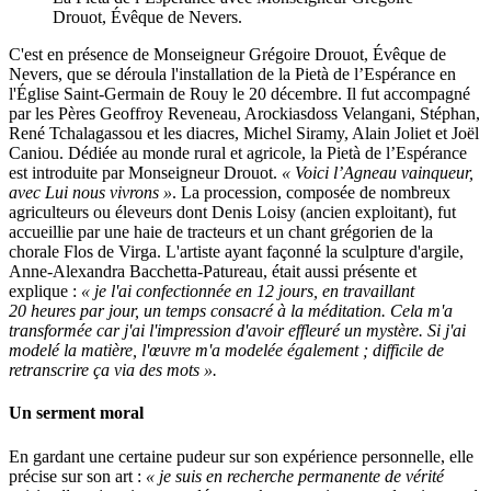
Drouot, Évêque de Nevers.
C'est en présence de Monseigneur Grégoire Drouot, Évêque de
Nevers, que se déroula l'installation de la Pietà de l’Espérance en
l'Église Saint-Germain de Rouy le 20 décembre. Il fut accompagné
par les Pères Geoffroy Reveneau, Arockiasdoss Velangani, Stéphan,
René Tchalagassou et les diacres, Michel Siramy, Alain Joliet et Joël
Caniou. Dédiée au monde rural et agricole, la Pietà de l’Espérance
est introduite par Monseigneur Drouot.
« Voici l’Agneau vainqueur,
avec Lui nous vivrons »
. La procession, composée de nombreux
agriculteurs ou éleveurs dont Denis Loisy (ancien exploitant), fut
accueillie par une haie de tracteurs et un chant grégorien de la
chorale Flos de Virga. L'artiste ayant façonné la sculpture d'argile,
Anne-Alexandra Bacchetta-Patureau, était aussi présente et
explique :
« je l'ai confectionnée en 12 jours, en travaillant
20 heures par jour, un temps consacré à la méditation. Cela m'a
transformée car j'ai l'impression d'avoir effleuré un mystère. Si j'ai
modelé la matière, l'œuvre m'a modelée également ; difficile de
retranscrire ça via des mots ».
Un serment moral
En gardant une certaine pudeur sur son expérience personnelle, elle
précise sur son art :
« je suis en recherche permanente de vérité