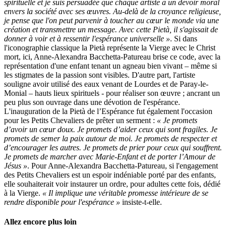
spirituelle et je suis persuadée que chaque artiste a un devoir moral
envers la société avec ses œuvres. Au-delà de la croyance religieuse,
je pense que l'on peut parvenir à toucher au cœur le monde via une
création et transmettre un message. Avec cette Pietà, il s'agissait de
donner à voir et à ressentir l'espérance universelle »
. Si dans
l'iconographie classique la Pietà représente la Vierge avec le Christ
mort, ici, Anne-Alexandra Bacchetta-Patureau brise ce code, avec la
représentation d'une enfant tenant un agneau bien vivant – même si
les stigmates de la passion sont visibles. D'autre part, l'artiste
souligne avoir utilisé des eaux venant de Lourdes et de Paray-le-
Monial – hauts lieux spirituels - pour réaliser son œuvre ; ancrant un
peu plus son ouvrage dans une dévotion de l'espérance.
L'inauguration de la Pietà de l’Espérance fut également l'occasion
pour les Petits Chevaliers de prêter un serment :
« Je promets
d’avoir un cœur doux. Je promets d’aider ceux qui sont fragiles. Je
promets de semer la paix autour de moi. Je promets de respecter et
d’encourager les autres. Je promets de prier pour ceux qui souffrent.
Je promets de marcher avec Marie-Enfant et de porter l’Amour de
Jésus »
. Pour Anne-Alexandra Bacchetta-Patureau, si l'engagement
des Petits Chevaliers est un espoir indéniable porté par des enfants,
elle souhaiterait voir instaurer un ordre, pour adultes cette fois, dédié
à la Vierge.
« Il implique une véritable promesse intérieure de se
rendre disponible pour l'espérance »
insiste-t-elle.
Allez encore plus loin