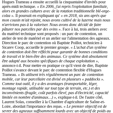
Hugues Trameau a ensuite accueilli la cinquantaine d'invités pour
après-midi technique.
« En 2006, j'ai repris l'exploitation familiale,
alors en grandes cultures avec de la rotation traditionnelle blé-orge-
colza ».
Il poursuit en expliquant qu'
« en 2018, six ans après que
mon cousin m'ait rejoint, nous avons cultivé de la luzerne mais nous
n'arrivions pas à la valoriser. Nous avons donc décidé de faire
pâturer nos parcelles par des ovins »
. Face à lui, trois ateliers avec
du matériel technique sont proposés :
un parc de contention, un
atelier de test de matériel et un atelier sur l'alimentation des agneaux.
Direction le parc de contention où Baptiste Poillot, technicien à
Sicarev Coop, accueille le premier groupe.
« L'achat d'un système
de contention doit être réfléchi pour garantir de bonnes conditions
de travail et le bien-être des animaux. Ce système doit absolument
être adapté aux besoins spécifiques de chaque exploitation »
,
annonce-t-il. Pour mettre en pratique ce qu'il vient de dire, Baptiste
Poillot s'avance devant le parc de contention flexible d'Hugues
Trameau.
« Ils utilisent très régulièrement un parc de contention
mobile, car leur parcellaire est divisé en plusieurs « paddocks ».
Comme tout outil, il y a des avantages (transportable, léger,
montage rapide, utilisable sur tout type de terrain, etc.) et des
inconvénients (fragile, coût parfois élevé, pas d'électricité, capacité
limitée en nombre d'animaux…) »
, explique-t-il. De l'autre côté,
Laurent Solas, conseiller à la Chambre d'agriculture de Saône-et-
Loire, abordait l'importance des repas.
« Le premier objectif est de
sevrer des agneaux suffisamment lourds avec un objectif de poids au