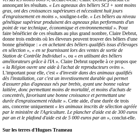
annonçant les résultats.
« Les agneaux des béliers SCI + sont moins
gras, ont des croissances supérieures et nécessitent huit jours
d'engraissement en moins »
, souligne-t-elle.
« Les béliers au niveau
génétique supérieur produisent des agneaux plus performants d'un
point de vue technique, économique et environnemental »
. Pour
faire bénéficier de ces résultats au plus grand nombre, Claire Debrut,
donne trois endroits où les éleveurs peuvent trouver des béliers d'une
bonne génétique :
« en achetant des béliers qualifiés issus d'élevages
en sélection »
,
« en se fournissant lors des ventes de sortie de
Station de Contrôle Individuel »
, ou
« en utilisant des béliers
améliorateurs grâce à l'IA »
. Claire Debrut rappelle à ce propos que
« la Région ouvre une aide à l'achat de reproducteurs ovins ».
L'important pour elle, c'est
« d'investir dans des animaux qualifiés
dès l'installation, car c'est un investissement durable qui permet
d'assurer plus d'agneaux nés par brebis, ayant une bonne valeur
laitière, donc permettant moins de mortalité, et moins d'achats de
concentrés, favorisant une bonne croissance et permettant une
durée d'engraissement réduite »
. Cette aide, d'une durée de trois
ans, concerne uniquement
« les animaux inscrits de sélection agréée
par le ministère de l'Agriculture. Le plancher d'aide est de 300 euros
par an et le plafond d'aide est de 5 000 euros par an »
, conclut-elle.
Sur les terres d'Hugues Trameau