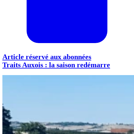
Article réservé aux abonnées
Traits Auxois : la saison redémarre