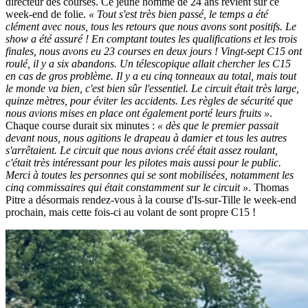
directeur des courses. Ce jeune homme de 24 ans revient sur ce
week-end de folie.
« Tout s'est très bien passé, le temps a été
clément avec nous, tous les retours que nous avons sont positifs. Le
show a été assuré ! En comptant toutes les qualifications et les trois
finales, nous avons eu 23 courses en deux jours ! Vingt-sept C15 ont
roulé, il y a six abandons. Un télescopique allait chercher les C15
en cas de gros problème. Il y a eu cinq tonneaux au total, mais tout
le monde va bien, c'est bien sûr l'essentiel. Le circuit était très large,
quinze mètres, pour éviter les accidents. Les règles de sécurité que
nous avions mises en place ont également porté leurs fruits »
.
Chaque course durait six minutes :
« dès que le premier passait
devant nous, nous agitions le drapeau à damier et tous les autres
s'arrêtaient. Le circuit que nous avions créé était assez roulant,
c'était très intéressant pour les pilotes mais aussi pour le public.
Merci à toutes les personnes qui se sont mobilisées, notamment les
cinq commissaires qui était constamment sur le circuit »
. Thomas
Pitre a désormais rendez-vous à la course d'Is-sur-Tille le week-end
prochain, mais cette fois-ci au volant de sont propre C15 !