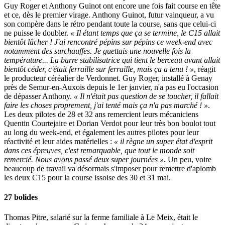
Guy Roger et Anthony Guinot ont encore une fois fait course en tête
et ce, dès le premier virage. Anthony Guinot, futur vainqueur, a vu
son compère dans le rétro pendant toute la course, sans que celui-ci
ne puisse le doubler.
« Il étant temps que ça se termine, le C15 allait
bientôt lâcher ! J'ai rencontré pépins sur pépins ce week-end avec
notamment des surchauffes. Je guettais une nouvelle fois la
température... La barre stabilisatrice qui tient le berceau avant allait
bientôt céder, c'était ferraille sur ferraille, mais ça a tenu ! »
, réagit
le producteur céréalier de Verdonnet. Guy Roger, installé à Genay
près de Semur-en-Auxois depuis le 1er janvier, n'a pas eu l'occasion
de dépasser Anthony.
« Il n'était pas question de se toucher, il fallait
faire les choses proprement, j'ai tenté mais ça n'a pas marché ! »
.
Les deux pilotes de 28 et 32 ans remercient leurs mécaniciens
Quentin Courtejaire et Dorian Verdot pour leur très bon boulot tout
au long du week-end, et également les autres pilotes pour leur
réactivité et leur aides matérielles :
« il règne un super état d'esprit
dans ces épreuves, c'est remarquable, que tout le monde soit
remercié. Nous avons passé deux super journées »
. Un peu, voire
beaucoup de travail va désormais s'imposer pour remettre d'aplomb
les deux C15 pour la course issoise des 30 et 31 mai.
27 bolides
Thomas Pitre, salarié sur la ferme familiale à Le Meix, était le