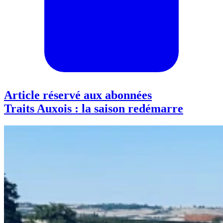
Article réservé aux abonnées
Traits Auxois : la saison redémarre