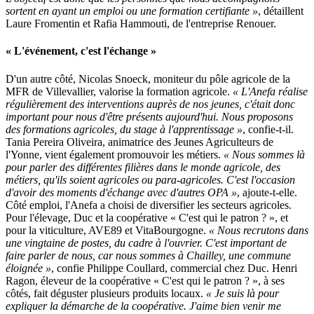
sortent en ayant un emploi ou une formation certifiante »
, détaillent
Laure Fromentin et Rafia Hammouti, de l'entreprise Renouer.
« L'événement, c'est l'échange »
D'un autre côté, Nicolas Snoeck, moniteur du pôle agricole de la
MFR de Villevallier, valorise la formation agricole.
« L'Anefa réalise
régulièrement des interventions auprès de nos jeunes, c'était donc
important pour nous d'être présents aujourd'hui. Nous proposons
des formations agricoles, du stage à l'apprentissage »
, confie-t-il.
Tania Pereira Oliveira, animatrice des Jeunes Agriculteurs de
l'Yonne, vient également promouvoir les métiers.
« Nous sommes là
pour parler des différentes filières dans le monde agricole, des
métiers, qu'ils soient agricoles ou para-agricoles. C'est l'occasion
d'avoir des moments d'échange avec d'autres OPA »
, ajoute-t-elle.
Côté emploi, l'Anefa a choisi de diversifier les secteurs agricoles.
Pour l'élevage, Duc et la coopérative « C'est qui le patron ? », et
pour la viticulture, AVE89 et VitaBourgogne.
« Nous recrutons dans
une vingtaine de postes, du cadre à l'ouvrier. C'est important de
faire parler de nous, car nous sommes à Chailley, une commune
éloignée »
, confie Philippe Coullard, commercial chez Duc. Henri
Ragon, éleveur de la coopérative « C'est qui le patron ? », à ses
côtés, fait déguster plusieurs produits locaux.
« Je suis là pour
expliquer la démarche de la coopérative. J'aime bien venir me