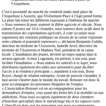
l'Arquebuse.
C'est à proximité du marché du vendredi matin situé place de
l'Arquebuse à Auxerre, que l'événement Place à l'Agri prend forme.
La pluie fait entrer les différents exposants à l'intérieur du marché.
« Nous sommes là pour soutenir la filière agricole et viticole. Nous
aidons 9 jeunes sur 10 à s'installer, nous sommes donc actifs dans la
transmission des exploitations agricoles, à cette occasion nous
organisons des réunions publiques au niveau de la caisse régionale
entre cédants et potentiels repreneurs
»
, déclarent Benjamin Gublin,
directeur du territoire de l'Auxerrois, Isabelle Javel, directrice du
territoire de l'Auxerrois et Mathieu Noé, président de la caisse
locale. L'installation des jeunes, devient un enjeu majeur dans le
secteur agricole. Action Logement, est présent, à son tour, pour
faciliter l'installation.
« Nous aidons les salariés à se loger, nous
distribuons également des aides aux saisonniers pour faciliter
l'accès à la résidence principale »
, manifeste à son tour, Boris
Royer, chargé de relation entreprise. Avant de pouvoir s'installer, il
faut savoir s'insérer dans le monde du travail. Renouer est donc là
pour accompagner les personnes éloignées de l'emploi.
« L'association Renouer est un accompagnateur pour les
demandeurs d'emploi, ceux ayant des freins liés à la mobilité ou aux
addictions. Nous nous occupons également de deux chantiers
d'insertion spécialisés dans le maraîchage bio et les espaces verts.
L'objectif est donc que les personnes que nous accompagnons