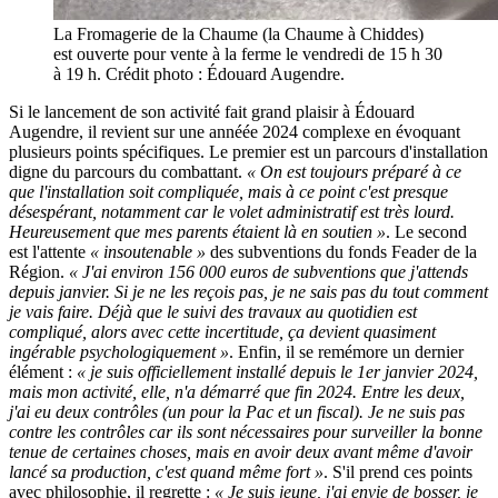
La Fromagerie de la Chaume (la Chaume à Chiddes)
est ouverte pour vente à la ferme le vendredi de 15 h 30
à 19 h. Crédit photo : Édouard Augendre.
Si le lancement de son activité fait grand plaisir à Édouard
Augendre, il revient sur une annéée 2024 complexe en évoquant
plusieurs points spécifiques. Le premier est un parcours d'installation
digne du parcours du combattant.
« On est toujours préparé à ce
que l'installation soit compliquée, mais à ce point c'est presque
désespérant, notamment car le volet administratif est très lourd.
Heureusement que mes parents étaient là en soutien »
. Le second
est l'attente
« insoutenable »
des subventions du fonds Feader de la
Région.
« J'ai environ 156 000 euros de subventions que j'attends
depuis janvier. Si je ne les reçois pas, je ne sais pas du tout comment
je vais faire. Déjà que le suivi des travaux au quotidien est
compliqué, alors avec cette incertitude, ça devient quasiment
ingérable psychologiquement »
. Enfin, il se remémore un dernier
élément :
« je suis officiellement installé depuis le 1er janvier 2024,
mais mon activité, elle, n'a démarré que fin 2024. Entre les deux,
j'ai eu deux contrôles (un pour la Pac et un fiscal). Je ne suis pas
contre les contrôles car ils sont nécessaires pour surveiller la bonne
tenue de certaines choses, mais en avoir deux avant même d'avoir
lancé sa production, c'est quand même fort »
. S'il prend ces points
avec philosophie, il regrette :
« Je suis jeune, j'ai envie de bosser, je