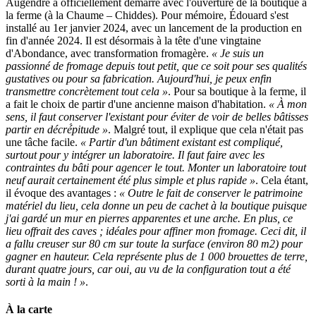
Augendre a officiellement démarré avec l'ouverture de la boutique à
la ferme (à la Chaume – Chiddes). Pour mémoire, Édouard s'est
installé au 1er janvier 2024, avec un lancement de la production en
fin d'année 2024. Il est désormais à la tête d'une vingtaine
d'Abondance, avec transformation fromagère.
« Je suis un
passionné de fromage depuis tout petit, que ce soit pour ses qualités
gustatives ou pour sa fabrication. Aujourd'hui, je peux enfin
transmettre concrètement tout cela »
. Pour sa boutique à la ferme, il
a fait le choix de partir d'une ancienne maison d'habitation.
« À mon
sens, il faut conserver l'existant pour éviter de voir de belles bâtisses
partir en décré́pitude »
. Malgré tout, il explique que cela n'était pas
une tâche facile.
« Partir d'un bâtiment existant est compliqué,
surtout pour y intégrer un laboratoire. Il faut faire avec les
contraintes du bâti pour agencer le tout. Monter un laboratoire tout
neuf aurait certainement été plus simple et plus rapide »
. Cela étant,
il évoque des avantages :
« Outre le fait de conserver le patrimoine
matériel du lieu, cela donne un peu de cachet à la boutique puisque
j'ai gardé un mur en pierres apparentes et une arche. En plus, ce
lieu offrait des caves ; idéales pour affiner mon fromage. Ceci dit, il
a fallu creuser sur 80 cm sur toute la surface (environ 80 m2) pour
gagner en hauteur. Cela représente plus de 1 000 brouettes de terre,
durant quatre jours, car oui, au vu de la configuration tout a été
sorti à la main ! »
.
À la carte