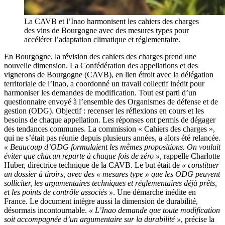
La CAVB et l’Inao harmonisent les cahiers des charges
des vins de Bourgogne avec des mesures types pour
accélérer l’adaptation climatique et réglementaire.
En Bourgogne, la révision des cahiers des charges prend une
nouvelle dimension. La Confédération des appellations et des
vignerons de Bourgogne (CAVB), en lien étroit avec la délégation
territoriale de l’Inao, a coordonné un travail collectif inédit pour
harmoniser les demandes de modification. Tout est parti d’un
questionnaire envoyé à l’ensemble des Organismes de défense et de
gestion (ODG). Objectif : recenser les réflexions en cours et les
besoins de chaque appellation. Les réponses ont permis de dégager
des tendances communes. La commission « Cahiers des charges »,
qui ne s’était pas réunie depuis plusieurs années, a alors été relancée.
« Beaucoup d’ODG formulaient les mêmes propositions. On voulait
éviter que chacun reparte à chaque fois de zéro »
, rappelle Charlotte
Huber, directrice technique de la CAVB. Le but était de
« constituer
un dossier à tiroirs, avec des « mesures type » que les ODG peuvent
solliciter, les argumentaires techniques et réglementaires déjà prêts,
et les points de contrôle associés »
. Une démarche inédite en
France. Le document intègre aussi la dimension de durabilité,
désormais incontournable.
« L’Inao demande que toute modification
soit accompagnée d’un argumentaire sur la durabilité »
, précise la