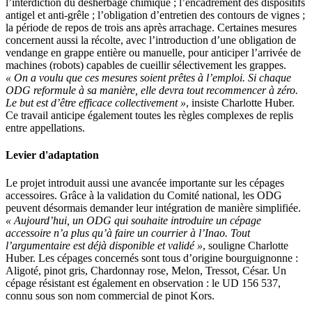
l’interdiction du désherbage chimique ; l’encadrement des dispositifs
antigel et anti-grêle ; l’obligation d’entretien des contours de vignes ;
la période de repos de trois ans après arrachage. Certaines mesures
concernent aussi la récolte, avec l’introduction d’une obligation de
vendange en grappe entière ou manuelle, pour anticiper l’arrivée de
machines (robots) capables de cueillir sélectivement les grappes.
« On a voulu que ces mesures soient prêtes à l’emploi. Si chaque
ODG reformule à sa manière, elle devra tout recommencer à zéro.
Le but est d’être efficace collectivement »
, insiste Charlotte Huber.
Ce travail anticipe également toutes les règles complexes de replis
entre appellations.
Levier d'adaptation
Le projet introduit aussi une avancée importante sur les cépages
accessoires. Grâce à la validation du Comité national, les ODG
peuvent désormais demander leur intégration de manière simplifiée.
« Aujourd’hui, un ODG qui souhaite introduire un cépage
accessoire n’a plus qu’à faire un courrier à l’Inao. Tout
l’argumentaire est déjà disponible et validé »
, souligne Charlotte
Huber. Les cépages concernés sont tous d’origine bourguignonne :
Aligoté, pinot gris, Chardonnay rose, Melon, Tressot, César. Un
cépage résistant est également en observation : le UD 156 537,
connu sous son nom commercial de pinot Kors.