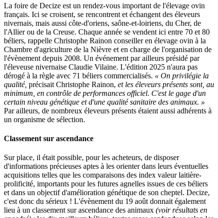
La foire de Decize est un rendez-vous important de l'élevage ovin
français. Ici se croisent, se rencontrent et échangent des éleveurs
nivernais, mais aussi côte-d'oriens, saône-et-loiriens, du Cher, de
l'Allier ou de la Creuse. Chaque année se vendent ici entre 70 et 80
béliers, rappelle Christophe Rainon conseiller en élevage ovin à la
Chambre d'agriculture de la Nièvre et en charge de l'organisation de
l'évènement depuis 2008. Un événement par ailleurs présidé par
l'éleveuse nivernaise Claudie Vilaine. L'édition 2025 n'aura pas
dérogé à la règle avec 71 béliers commercialisés.
« On privilégie la
qualité,
précisait Christophe Rainon,
et les éleveurs présents sont, au
minimum, en contrôle de performances officiel. C'est le gage d'un
certain niveau génétique et d'une qualité sanitaire des animaux. »
Par ailleurs, de nombreux éleveurs présents étaient aussi adhérents à
un organisme de sélection.
Classement sur ascendance
Sur place, il était possible, pour les acheteurs, de disposer
d'informations précieuses aptes à les orienter dans leurs éventuelles
acquisitions telles que les comparaisons des index valeur laitière-
prolificité, importants pour les futures agnelles issues de ces béliers
et dans un objectif d'amélioration génétique de son cheptel. Decize,
c'est donc du sérieux ! L'évènement du 19 août donnait également
lieu à un classement sur ascendance des animaux
(voir résultats en