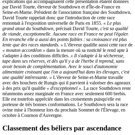
explications qui accompagnaient cette présentation étaient données
par David Tourte, éleveur de Southdown et d'Île-de-France en
Seine-et-Marne. Président de l'association française des Southdown,
David Tourte rappelait donc que l'introduction de cette race
remontait à l'exposition universelle de Paris en 1855.
« Le plus
grand atout du Southdown,
précisait David Tourte,
c'est sa qualité
de viande, exceptionnelle. Aucune race en France ne peut l'égaler.
En revanche elle a aussi des points faibles : sa croissance est plus
lente que des races standards. »
L'éleveur qualifie aussi cette race de
« mouton accordéon »
dans la mesure où sa rusticité le rend apte à
s'adapter à des conditions difficiles.
« Il s'adapte à la sécheresse,
tape dans ses réserves, et dès qu'il y a de l'herbe il reprend, sans
avoir besoin de complémentation. Avec le souci d'autonomie
alimentaire croissant que l'on a aujourd'hui dans les élevages, c'est
une qualité intéressante. »
L'éleveur de Seine-et-Marne travaille
avec des bouchers de Rungis qui il parvient à valoriser des agneaux
à des prix qu'il qualifie
« d'exceptionnel »
. La race Southdown reste
néanmoins assez marginale en France avec seulement 600 brebis.
Elle est toutefois appréciée dans les croisements puisqu'elle est
porteuse de très bonnes conformations. Le Southdown sera la race
ovine mise à l'honneur lors du prochain Sommet de l'Élevage, en
octobre à Cournon d'Auvergne.
Classement des béliers par ascendance