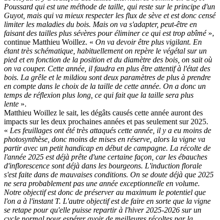
Poussard qui est une méthode de taille, qui reste sur le principe d'un
Guyot, mais qui va mieux respecter les flux de sève et est donc censé
limiter les maladies du bois. Mais on va s'adapter, peut-être en
faisant des tailles plus sévères pour éliminer ce qui est trop abîmé
»,
continue Matthieu Woillez. «
On va devoir être plus vigilant. En
étant très schématique, habituellement on repère le végétal sur un
pied et en fonction de la position et du diamètre des bois, on sait où
on va couper. Cette année, il faudra en plus être attentif à l'état des
bois. La grêle et le mildiou sont deux paramètres de plus à prendre
en compte dans le choix de la taille de cette année. On a donc un
temps de réflexion plus long, ce qui fait que la taille sera plus
lente
».
Matthieu Woillez le sait, les dégâts causés cette année auront des
impacts sur les deux prochaines années et pas seulement sur 2025.
«
Les feuillages ont été très attaqués cette année, il y a eu moins de
photosynthèse, donc moins de mises en réserve, alors la vigne va
partir avec un petit handicap en début de campagne. La récolte de
l'année 2025 est déjà prête d'une certaine façon, car les ébauches
d'inflorescence sont déjà dans les bourgeons. L'induction florale
s'est faite dans de mauvaises conditions. On se doute déjà que 2025
ne sera probablement pas une année exceptionnelle en volume.
Notre objectif est donc de préserver au maximum le potentiel que
l'on a à l'instant T. L'autre objectif est de faire en sorte que la vigne
se retape pour qu'elle puisse repartir à l'hiver 2025-2026 sur un
cycle normal pour espérer avoir de meilleures récoltes par la