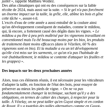
juillet
», rappelle Matthieu Woillez.
Des aléas climatiques qui ont eu des conséquences sur la faible
récolte de 2024, mais aussi sur la suite. «
Si le gel n'a pas forcément
un énorme impact sur la taille, la grêle, elle, abîme les bois et gêne
cette tâche
», assure-t-il.
L'excès d'eau de cette année a aussi entraîné de la coulure ainsi
qu'un développement conséquent de maladies, comme le mildiou,
qui, là encore, a fortement causé des dégâts dans les vignes. «
Le
mildiou a pu être à peu près maîtrisé par les vignerons travaillant en
conventionnel mais l'a été beaucoup moins par les bios, les produits
de traitement étant moins efficaces (dans le Vézelien, 60 % des
vignerons sont en bio). Et la maladie a eu un tel développement
qu'elle s'est miss sur les sarments, ce qu'on n'a pas l'habitude de
voir (habituellement, le mildiou se contente d'attaquer les feuilles et
les grappes)
».
Des impacts sur les deux prochaines années
Alors, tous ces éléments réunis, il est nécessaire pour les viticulteurs
d'adapter la taille, en fonction de l'état des bois, pour essayer de
préserver au mieux les pieds de vigne. «
On ne va pas
fondamentalement changer la technique, sachant qu'il y a des
obligations, en termes de cahier des charges, à respecter pour la
taille. À Vézelay, on ne peut tailler qu'en Guyot simple et en cordon
de Royat. Il y a toutefois des tailles alternatives comme en Guyot-