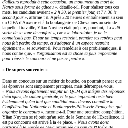
d'ailleurs reproduit à cette occasion, un monument au mort de
Nancy sous forme de gâteau »
, détaille-t-il. Pour réaliser tous ces
mets, les candidats avaient
« 2 h 30, le premier jour, et 7 h 30 le
second jour »
, affirme-t-il. Après 220 heures d'entraînement au sein
du CIFA d'Auxerre et à la boulangerie de Chevannes au sein de
laquelle il travaille, Ylian Nuytten était préparé, pourtant, il a
« dû
sortir de sa zone de confort »
, car
« le laboratoire, je ne le
connaissais pas. Et sur un temps restreint, prendre ses repères peut
nous fait perdre du temps, et s'adapter à un espace restreint
également »
, se souvient-il. Pour remédier à ces problématiques, il
nous confie que,
« l'organisation est la chose la plus importante
pour réussir le concours et ne pas se perdre »
.
« De supers souvenirs »
Dans un concours sur un métier de bouche, on pourrait penser que
les épreuves sont simplement pratiques, mais détrompez-vous.
« Nous devons également remplir un QCM qui intègre des réponses
théoriques, de culture générale, et le plus important reste bien
évidemment qu'en tant que candidat nous devons connaître la
Confédération Nationale et Boulangerie-Pâtisserie Française, qui
organise le concours »
, raconte-t-il. Pour une première compétition,
Ylian Nuytten se réjouit qu'au sein de la Semaine de l'Excellence, il
est pu concourir est arrivé à la 4e place.
« Nous avons donc
participé à la Soirée de Gala organisée au sein de l'Opéra de