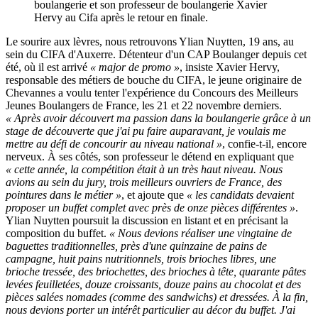
boulangerie et son professeur de boulangerie Xavier
Hervy au Cifa après le retour en finale.
Le sourire aux lèvres, nous retrouvons Ylian Nuytten, 19 ans, au
sein du CIFA d'Auxerre. Détenteur d'un CAP Boulanger depuis cet
été, où il est arrivé
« major de promo »
, insiste Xavier Hervy,
responsable des métiers de bouche du CIFA, le jeune originaire de
Chevannes a voulu tenter l'expérience du Concours des Meilleurs
Jeunes Boulangers de France, les 21 et 22 novembre derniers.
« Après avoir découvert ma passion dans la boulangerie grâce à un
stage de découverte que j'ai pu faire auparavant, je voulais me
mettre au défi de concourir au niveau national »
, confie-t-il, encore
nerveux. À ses côtés, son professeur le détend en expliquant que
« cette année, la compétition était à un très haut niveau. Nous
avions au sein du jury, trois meilleurs ouvriers de France, des
pointures dans le métier »
, et ajoute que
« les candidats devaient
proposer un buffet complet avec près de onze pièces différentes »
.
Ylian Nuytten poursuit la discussion en listant et en précisant la
composition du buffet.
« Nous devions réaliser une vingtaine de
baguettes traditionnelles, près d'une quinzaine de pains de
campagne, huit pains nutritionnels, trois brioches libres, une
brioche tressée, des briochettes, des brioches à tête, quarante pâtes
levées feuilletées, douze croissants, douze pains au chocolat et des
pièces salées nomades (comme des sandwichs) et dressées. À la fin,
nous devions porter un intérêt particulier au décor du buffet. J'ai