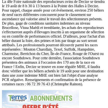
La 48e Foire nationale des reproducteurs ovins de Decize se tiendra
le 19 août de 8 h 30 à 13 heures à la Pointe des Halles à Decize.
Pour rappel, chaque année pour cet événement, environ 250 béliers
de neuf races différentes concourent pour le classement sur
ascendance qui valorise ainsi le travail des sélectionneurs présents.
De plus, gage de conditions sanitaires indemnes au niveau
Brucellose, Visna Maëdi et tremblante, les achats des reproducteurs
s'effectueront auprès d'élevages inscrits à un organisme de sélection
ou en contrôle de performances officiel. D'ailleurs, pour l'achat d'un
bélier durant la foire, des primes et lots par tirage au sort seront
attribués. Les professionnels pourront découvrir parmi les races
représentées : Mouton Charollais, Texel, Suffolk, Hampshire,
Charmoise, Berrichon du Cher, Île-de-France, Rouge de l'Ouest ou
encore Southdown. Pour cette dernière, l'association Southdown
présentera des animaux à l'occasion des 170 ans de la race en
France ! Enfin, Decize se trouve en zone régulée MHE, il faudra
donc vérifier que les béliers achetés le 19 août pour une destination
dans une zone indemne MHE ont bien fait l'objet d'une analyse
PCR négative. Renseignements et confirmation de la présence de
certaines races : 06 72 39 76 43 (Christophe Rainon).