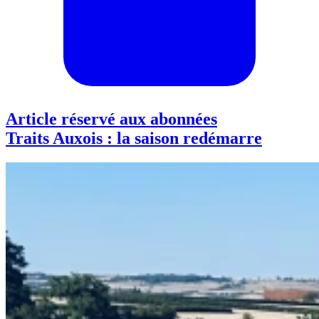
Article réservé aux abonnées
Traits Auxois : la saison redémarre