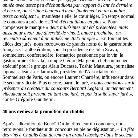
année avec assez peu d'échantillons par rapport à l'année dernière
et encore, on s'estime heureux d'avoir finalement eu un nombre
assez conséquent »,
manifeste-t-elle, le cœur léger. En temps normal,
le concours a près de
« 20 % d'échantillons en plus »
. Pour
compenser le manque
« deux millésimes ont été présentées, mais
aussi pour avoir une diversité de vins. L'année prochaine, on
reviendra sûrement à un millésime 2025 unique ».
En foulant les
allées des jurés, nous retrouvons de grands noms de la gastronomie
française. La 40e édition, sous la présidence de Julia Scavo,
sommelière, conférencière, formatrice passionnée par le vin, la
gastronomie et le saké, compte Gérard Margeon, chef sommelier
exécutif pour le groupe Alain Ducasse, Toshio Matsuura, journaliste
japonais, Jean-Luc Jamrozik, président de l'Association des
Sommeliers de Paris, ou encore Laurent Charrière, influenceur dans
le secteur viticole. Plus encore, parmi le juré,
« nous comptons sur la
présence du créateur du concours Bernard Legland, anciennement
viticulteur soit présent, en tant que juré, et par la suite super juré »
,
confie Grégoire Gautherin.
40 ans dédiés à la promotion du chablis
Après l'allocution de Benoît Droin, directeur du concours, nous
retrouvons le fondateur du concours en pleine dégustation.
« La fête
des vins à Chablis était devenue un grand classique dans le secteur