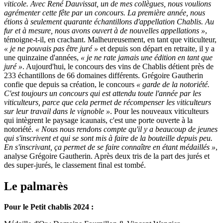
viticole. Avec René Dauvissat, un de mes collègues, nous voulions
agrémenter cette fête par un concours. La première année, nous
étions à seulement quarante échantillons d'appellation Chablis. Au
fur et à mesure, nous avons ouvert à de nouvelles appellations »
,
témoigne-t-il, en crachant. Malheureusement, en tant que viticulteur,
« je ne pouvais pas être juré »
et depuis son départ en retraite, il y a
une quinzaine d'années,
« je ne rate jamais une édition en tant que
juré »
. Aujourd'hui, le concours des vins de Chablis détient près de
233 échantillons de 66 domaines différents. Grégoire Gautherin
confie que depuis sa création, le concours
« garde de la notoriété.
C'est toujours un concours qui est attendu toute l'année par les
viticulteurs, parce que cela permet de récompenser les viticulteurs
sur leur travail dans le vignoble »
. Pour les nouveaux viticulteurs
qui intègrent le paysage icaunais, c'est une porte ouverte à la
notoriété.
« Nous nous rendons compte qu'il y a beaucoup de jeunes
qui s'inscrivent et qui se sont mis à faire de la bouteille depuis peu.
En s'inscrivant, ça permet de se faire connaître en étant médaillés »
,
analyse Grégoire Gautherin. Après deux tris de la part des jurés et
des super-jurés, le classement final est tombé.
Le palmarès
Pour le Petit chablis 2024 :