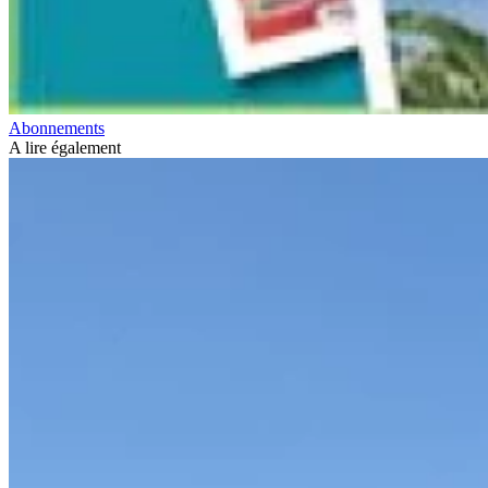
Abonnements
A lire également