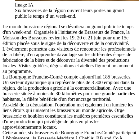
Image IA
Six brasseries de la région ouvrent leurs portes au grand
public le temps d’un week-end.
Le monde brassicole régional se dévoilera au grand public le temps
d'un week-end. Organisée à l'initiative de Brasseurs de France, la
Moisson des Brasseurs revient les 19, 20 et 21 juin pour une 15e
édition placée sous le signe de la découverte et de la convivialité.
L'événement permettra aux visiteurs de rencontrer les professionnels
de la filière, d'en apprendre davantage sur les différentes étapes de
fabrication de la bière et de découvrir la diversité des productions
locales. Visites guidées, dégustations et ateliers figurent notamment
au programme.
La Bourgogne Franche-Comté compte aujourd'hui 185 brasseries.
Un secteur dynamique qui représente plus de 3 300 emplois dans la
région, de la production agricole à la commercialisation. Avec une
brasserie située à moins de 30 kilomètres pour une grande partie des
habitants, la filière bénéficie d'un fort ancrage territorial.
Au-delà de la dégustation, l'opération met également en lumière les
liens étroits qui unissent les brasseurs au monde agricole. Orge
brassicole et houblon constituent les matières premières essentielles
d'une production qui privilégie de plus en plus les
approvisionnements locaux.
Cette année, six brasseries de Bourgogne Franche-Comté participent
à l'événement : la Brasserie Maddam à Chablis, BB and Co à