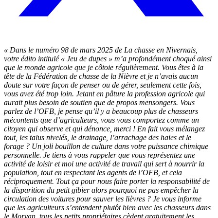
« Dans le numéro 98 de mars 2025 de La chasse en Nivernais,
votre édito intitulé « Jeu de dupes » m’a profondément choqué ainsi
que le monde agricole que je côtoie régulièrement. Vous êtes à la
tête de la Fédération de chasse de la Nièvre et je n’avais aucun
doute sur votre façon de penser ou de gérer, seulement cette fois,
vous avez été trop loin. Jetant en pâture la profession agricole qui
aurait plus besoin de soutien que de propos mensongers. Vous
parlez de l’OFB, je pense qu’il y a beaucoup plus de chasseurs
mécontents que d’agriculteurs, vous vous comportez comme un
citoyen qui observe et qui dénonce, merci ! En fait vous mélangez
tout, les talus nivelés, le drainage, l’arrachage des haies et le
forage ? Un joli bouillon de culture dans votre puissance chimique
personnelle. Je tiens à vous rappeler que vous représentez une
activité de loisir et moi une activité de travail qui sert à nourrir la
population, tout en respectant les agents de l’OFB, et cela
réciproquement. Tout ça pour nous faire porter la responsabilité de
la disparition du petit gibier alors pourquoi ne pas empêcher la
circulation des voitures pour sauver les lièvres ? Je vous informe
que les agriculteurs s’entendent plutôt bien avec les chasseurs dans
le Morvan, tous les petits propriétaires cèdent gratuitement les