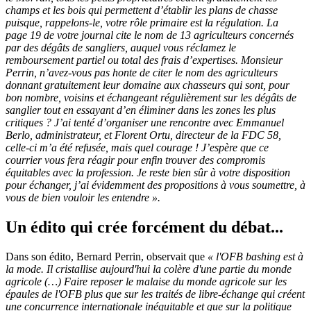
champs et les bois qui permettent d’établir les plans de chasse
puisque, rappelons-le, votre rôle primaire est la régulation. La
page 19 de votre journal cite le nom de 13 agriculteurs concernés
par des dégâts de sangliers, auquel vous réclamez le
remboursement partiel ou total des frais d’expertises. Monsieur
Perrin, n’avez-vous pas honte de citer le nom des agriculteurs
donnant gratuitement leur domaine aux chasseurs qui sont, pour
bon nombre, voisins et échangeant régulièrement sur les dégâts de
sanglier tout en essayant d’en éliminer dans les zones les plus
critiques ? J’ai tenté d’organiser une rencontre avec Emmanuel
Berlo, administrateur, et Florent Ortu, directeur de la FDC 58,
celle-ci m’a été refusée, mais quel courage ! J’espère que ce
courrier vous fera réagir pour enfin trouver des compromis
équitables avec la profession. Je reste bien sûr à votre disposition
pour échanger, j’ai évidemment des propositions à vous soumettre, à
vous de bien vouloir les entendre ».
Un édito qui crée forcément du débat...
Dans son édito, Bernard Perrin, observait que
« l'OFB bashing est à
la mode. Il cristallise aujourd'hui la colère d'une partie du monde
agricole (…) Faire reposer le malaise du monde agricole sur les
épaules de l'OFB plus que sur les traités de libre-échange qui créent
une concurrence internationale inéquitable et que sur la politique