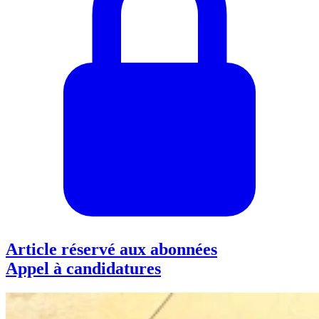
Article réservé aux abonnées
Appel à candidatures