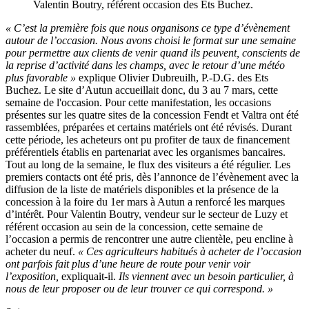
Valentin Boutry, référent occasion des Ets Buchez.
« C’est la première fois que nous organisons ce type d’évènement
autour de l’occasion. Nous avons choisi le format sur une semaine
pour permettre aux clients de venir quand ils peuvent, conscients de
la reprise d’activité dans les champs, avec le retour d’une météo
plus favorable »
explique Olivier Dubreuilh, P.-D.G. des Ets
Buchez. Le site d’Autun accueillait donc, du 3 au 7 mars, cette
semaine de l'occasion. Pour cette manifestation, les occasions
présentes sur les quatre sites de la concession Fendt et Valtra ont été
rassemblées, préparées et certains matériels ont été révisés. Durant
cette période, les acheteurs ont pu profiter de taux de financement
préférentiels établis en partenariat avec les organismes bancaires.
Tout au long de la semaine, le flux des visiteurs a été régulier. Les
premiers contacts ont été pris, dès l’annonce de l’évènement avec la
diffusion de la liste de matériels disponibles et la présence de la
concession à la foire du 1er mars à Autun a renforcé les marques
d’intérêt. Pour Valentin Boutry, vendeur sur le secteur de Luzy et
référent occasion au sein de la concession, cette semaine de
l’occasion a permis de rencontrer une autre clientèle, peu encline à
acheter du neuf.
« Ces agriculteurs habitués à acheter de l’occasion
ont parfois fait plus d’une heure de route pour venir voir
l’exposition,
expliquait-il.
Ils viennent avec un besoin particulier, à
nous de leur proposer ou de leur trouver ce qui correspond. »