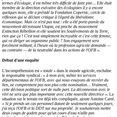
termes d'écologie, il est même très difficile de faire pire… Elle était
membre de la direction exécutive des écologistes il y a encore
quelques mois, elle a présidé la Fondation Copernic, cercle de
réflexion qui se déclare critique à l'égard du libéralisme
économique. Mais ce n'est pas tout : elle a été porte-parole du
mouvement décroissant Utopia, est proche du mouvement
Extinction Rébellion et elle soutient les Soulèvements de la Terre,
rien que ça ! C'est tout simplement incroyable et c'est cette femme,
qui va diriger un organisme public ? Son engagement sera
forcément militant, à l'heure où la profession agricole demande —
au contraire — de la neutralité dans les actions de l'OFB »
.
Début d'une enquête
L'incompréhension est
« totale »
dans le monde agricole, enchaîne
le responsable syndical :
« à mon avis, même les services
départementaux de l'OFB, avec qui nous essayons de recréer du
lien, ne comprennent pas non plus cette nomination… Vraiment,
cette décision politique sort de nulle part. La déconnexion avec le
réel ne sera que plus importante avec cette nouvelle directrice »
. La
situation sur le terrain est déjà très compliquée, ajoute Antoine Carré.
« Si je prends un cas personnel datant de seulement quelques jours,
j'ai reçu l'OFB et la DDT sur ma propriété. Je souhaiterais mettre
deux coups de godets pour qu'un cours d'eau n'aille pas