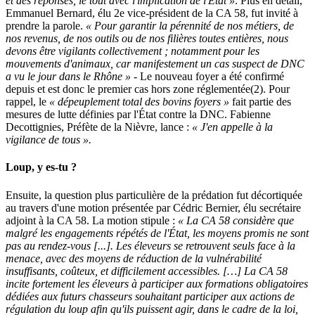
et des réponses, le tout avec l'implication de l'État »
. Plus en détail,
Emmanuel Bernard, élu 2e vice-président de la CA 58, fut invité à
prendre la parole.
« Pour garantir la pérennité de nos métiers, de
nos revenus, de nos outils ou de nos filières toutes entières, nous
devons être vigilants collectivement ; notamment pour les
mouvements d'animaux, car manifestement un cas suspect de DNC
a vu le jour dans le Rhône »
- Le nouveau foyer a été confirmé
depuis et est donc le premier cas hors zone réglementée(2). Pour
rappel, le
« dépeuplement total des bovins foyers »
fait partie des
mesures de lutte définies par l'État contre la DNC. Fabienne
Decottignies, Préfète de la Nièvre, lance :
« J'en appelle à la
vigilance de tous ».
Loup, y es-tu ?
Ensuite, la question plus particulière de la prédation fut décortiquée
au travers d'une motion présentée par Cédric Bernier, élu secrétaire
adjoint à la CA 58. La motion stipule :
« La CA 58 considère que
malgré les engagements répétés de l'État, les moyens promis ne sont
pas au rendez-vous [...]. Les éleveurs se retrouvent seuls face à la
menace, avec des moyens de réduction de la vulnérabilité
insuffisants, coûteux, et difficilement accessibles. […] La CA 58
incite fortement les éleveurs à participer aux formations obligatoires
dédiées aux futurs chasseurs souhaitant participer aux actions de
régulation du loup afin qu'ils puissent agir, dans le cadre de la loi,