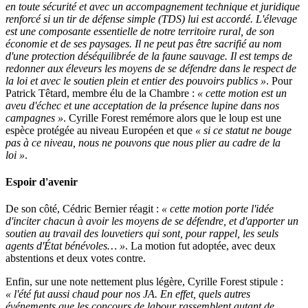
en toute sécurité et avec un accompagnement technique et juridique
renforcé si un tir de défense simple (TDS) lui est accordé. L'élevage
est une composante essentielle de notre territoire rural, de son
économie et de ses paysages. Il ne peut pas être sacrifié au nom
d'une protection déséquilibrée de la faune sauvage. Il est temps de
redonner aux éleveurs les moyens de se défendre dans le respect de
la loi et avec le soutien plein et entier des pouvoirs publics »
. Pour
Patrick Têtard, membre élu de la Chambre :
« cette motion est un
aveu d'échec et une acceptation de la présence lupine dans nos
campagnes »
. Cyrille Forest remémore alors que le loup est une
espèce protégée au niveau Européen et que
« si ce statut ne bouge
pas à ce niveau, nous ne pouvons que nous plier au cadre de la
loi »
.
Espoir d'avenir
De son côté, Cédric Bernier réagit :
« cette motion porte l'idée
d'inciter chacun à avoir les moyens de se défendre, et d'apporter un
soutien au travail des louvetiers qui sont, pour rappel, les seuls
agents d'État bénévoles… »
. La motion fut adoptée, avec deux
abstentions et deux votes contre.
Enfin, sur une note nettement plus légère, Cyrille Forest stipule :
« l'été fut aussi chaud pour nos JA. En effet, quels autres
événements que les concours de labour rassemblent autant de