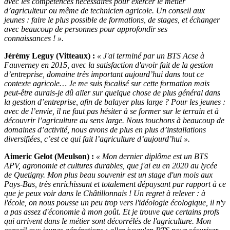
avec les compétences nécessaires pour exercer le métier
d’agriculteur ou même de technicien agricole. Un conseil aux
jeunes : faire le plus possible de formations, de stages, et échanger
avec beaucoup de personnes pour approfondir ses
connaissances ! ».
Jérémy Leguy (Vitteaux) :
« J'ai terminé par un BTS Acse à
Fauverney en 2015, avec la satisfaction d'avoir fait de la gestion
d’entreprise, domaine très important aujourd’hui dans tout ce
contexte agricole… Je me suis focalisé sur cette formation mais
peut-être aurais-je dû aller sur quelque chose de plus général dans
la gestion d’entreprise, afin de balayer plus large ? Pour les jeunes :
avec de l’envie, il ne faut pas hésiter à se former sur le terrain et à
découvrir l’agriculture au sens large. Nous touchons à beaucoup de
domaines d’activité, nous avons de plus en plus d’installations
diversifiées, c’est ce qui fait l’agriculture d’aujourd’hui ».
Aimeric Gelot (Meulson) :
« Mon dernier diplôme est un BTS
APV, agronomie et cultures durables, que j'ai eu en 2020 au lycée
de Quetigny. Mon plus beau souvenir est un stage d'un mois aux
Pays-Bas, très enrichissant et totalement dépaysant par rapport à ce
que je peux voir dans le Châtillonnais ! Un regret à relever : à
l'école, on nous pousse un peu trop vers l'idéologie écologique, il n'y
a pas assez d'économie à mon goût. Et je trouve que certains profs
qui arrivent dans le métier sont décorrélés de l'agriculture. Mon