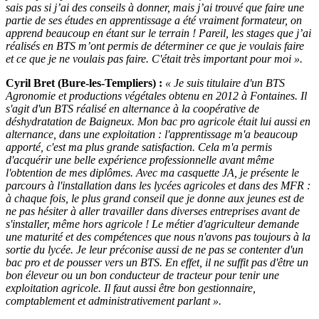
sais pas si j’ai des conseils à donner, mais j’ai trouvé que faire une
partie de ses études en apprentissage a été vraiment formateur, on
apprend beaucoup en étant sur le terrain ! Pareil, les stages que j’ai
réalisés en BTS m’ont permis de déterminer ce que je voulais faire
et ce que je ne voulais pas faire. C'était très important pour moi ».
Cyril Bret (Bure-les-Templiers) :
« Je suis titulaire d'un BTS
Agronomie et productions végétales obtenu en 2012 à Fontaines. Il
s'agit d'un BTS réalisé en alternance à la coopérative de
déshydratation de Baigneux. Mon bac pro agricole était lui aussi en
alternance, dans une exploitation : l'apprentissage m'a beaucoup
apporté, c'est ma plus grande satisfaction. Cela m'a permis
d'acquérir une belle expérience professionnelle avant même
l'obtention de mes diplômes. Avec ma casquette JA, je présente le
parcours à l'installation dans les lycées agricoles et dans des MFR :
à chaque fois, le plus grand conseil que je donne aux jeunes est de
ne pas hésiter à aller travailler dans diverses entreprises avant de
s'installer, même hors agricole ! Le métier d'agriculteur demande
une maturité et des compétences que nous n'avons pas toujours à la
sortie du lycée. Je leur préconise aussi de ne pas se contenter d'un
bac pro et de pousser vers un BTS. En effet, il ne suffit pas d'être un
bon éleveur ou un bon conducteur de tracteur pour tenir une
exploitation agricole. Il faut aussi être bon gestionnaire,
comptablement et administrativement parlant ».