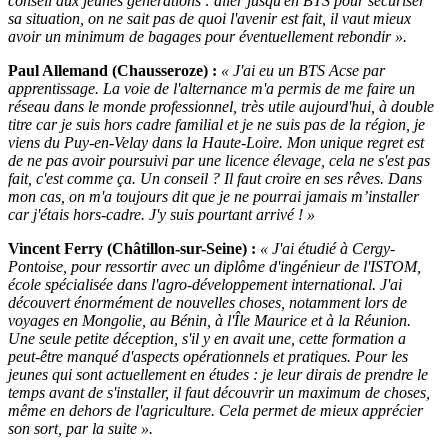
conseil aux jeunes générations : aller jusqu'en BTS pour sécuriser
sa situation, on ne sait pas de quoi l'avenir est fait, il vaut mieux
avoir un minimum de bagages pour éventuellement rebondir ».
Paul Allemand (Chausseroze) :
« J'ai eu un BTS Acse par
apprentissage. La voie de l'alternance m'a permis de me faire un
réseau dans le monde professionnel, très utile aujourd'hui, à double
titre car je suis hors cadre familial et je ne suis pas de la région, je
viens du Puy-en-Velay dans la Haute-Loire. Mon unique regret est
de ne pas avoir poursuivi par une licence élevage, cela ne s'est pas
fait, c'est comme ça. Un conseil ? Il faut croire en ses rêves. Dans
mon cas, on m'a toujours dit que je ne pourrai jamais m’installer
car j'étais hors-cadre. J'y suis pourtant arrivé ! »
Vincent Ferry (Châtillon-sur-Seine) :
« J'ai étudié à Cergy-
Pontoise, pour ressortir avec un diplôme d'ingénieur de l'ISTOM,
école spécialisée dans l'agro-développement international. J'ai
découvert énormément de nouvelles choses, notamment lors de
voyages en Mongolie, au Bénin, à l'Île Maurice et à la Réunion.
Une seule petite déception, s'il y en avait une, cette formation a
peut-être manqué d'aspects opérationnels et pratiques. Pour les
jeunes qui sont actuellement en études : je leur dirais de prendre le
temps avant de s'installer, il faut découvrir un maximum de choses,
même en dehors de l'agriculture. Cela permet de mieux apprécier
son sort, par la suite ».