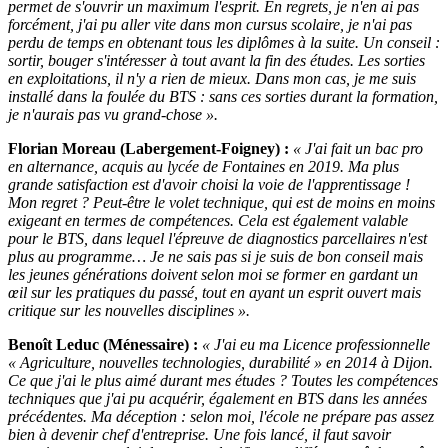
permet de s'ouvrir un maximum l'esprit. En regrets, je n'en ai pas
forcément, j'ai pu aller vite dans mon cursus scolaire, je n'ai pas
perdu de temps en obtenant tous les diplômes à la suite. Un conseil :
sortir, bouger s'intéresser à tout avant la fin des études. Les sorties
en exploitations, il n'y a rien de mieux. Dans mon cas, je me suis
installé dans la foulée du BTS : sans ces sorties durant la formation,
je n'aurais pas vu grand-chose ».
Florian Moreau (Labergement-Foigney) :
« J'ai fait un bac pro
en alternance, acquis au lycée de Fontaines en 2019. Ma plus
grande satisfaction est d'avoir choisi la voie de l'apprentissage !
Mon regret ? Peut-être le volet technique, qui est de moins en moins
exigeant en termes de compétences. Cela est également valable
pour le BTS, dans lequel l'épreuve de diagnostics parcellaires n'est
plus au programme… Je ne sais pas si je suis de bon conseil mais
les jeunes générations doivent selon moi se former en gardant un
œil sur les pratiques du passé, tout en ayant un esprit ouvert mais
critique sur les nouvelles disciplines ».
Benoît Leduc (Ménessaire) :
« J'ai eu ma Licence professionnelle
« Agriculture, nouvelles technologies, durabilité » en 2014 à Dijon.
Ce que j'ai le plus aimé durant mes études ? Toutes les compétences
techniques que j'ai pu acquérir, également en BTS dans les années
précédentes. Ma déception : selon moi, l'école ne prépare pas assez
bien à devenir chef d'entreprise. Une fois lancé, il faut savoir