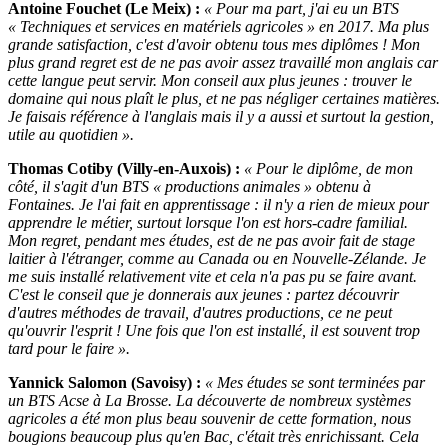
Antoine Fouchet (Le Meix) :
« Pour ma part, j'ai eu un BTS
« Techniques et services en matériels agricoles » en 2017. Ma plus
grande satisfaction, c'est d'avoir obtenu tous mes diplômes ! Mon
plus grand regret est de ne pas avoir assez travaillé mon anglais car
cette langue peut servir. Mon conseil aux plus jeunes : trouver le
domaine qui nous plaît le plus, et ne pas négliger certaines matières.
Je faisais référence à l'anglais mais il y a aussi et surtout la gestion,
utile au quotidien ».
Thomas Cotiby (Villy-en-Auxois) :
« Pour le diplôme, de mon
côté, il s'agit d'un BTS « productions animales » obtenu à
Fontaines. Je l'ai fait en apprentissage : il n'y a rien de mieux pour
apprendre le métier, surtout lorsque l'on est hors-cadre familial.
Mon regret, pendant mes études, est de ne pas avoir fait de stage
laitier à l'étranger, comme au Canada ou en Nouvelle-Zélande. Je
me suis installé relativement vite et cela n'a pas pu se faire avant.
C'est le conseil que je donnerais aux jeunes : partez découvrir
d'autres méthodes de travail, d'autres productions, ce ne peut
qu'ouvrir l'esprit ! Une fois que l'on est installé, il est souvent trop
tard pour le faire ».
Yannick Salomon (Savoisy) :
« Mes études se sont terminées par
un BTS Acse à La Brosse. La découverte de nombreux systèmes
agricoles a été mon plus beau souvenir de cette formation, nous
bougions beaucoup plus qu'en Bac, c'était très enrichissant. Cela