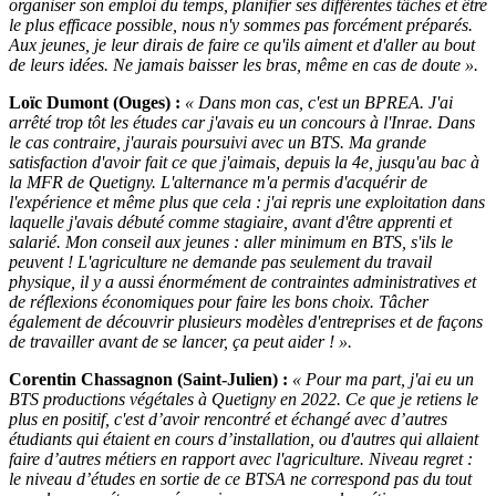
organiser son emploi du temps, planifier ses différentes tâches et être
le plus efficace possible, nous n'y sommes pas forcément préparés.
Aux jeunes, je leur dirais de faire ce qu'ils aiment et d'aller au bout
de leurs idées. Ne jamais baisser les bras, même en cas de doute ».
Loïc Dumont (Ouges) :
« Dans mon cas, c'est un BPREA. J'ai
arrêté trop tôt les études car j'avais eu un concours à l'Inrae. Dans
le cas contraire, j'aurais poursuivi avec un BTS. Ma grande
satisfaction d'avoir fait ce que j'aimais, depuis la 4e, jusqu'au bac à
la MFR de Quetigny. L'alternance m'a permis d'acquérir de
l'expérience et même plus que cela : j'ai repris une exploitation dans
laquelle j'avais débuté comme stagiaire, avant d'être apprenti et
salarié. Mon conseil aux jeunes : aller minimum en BTS, s'ils le
peuvent ! L'agriculture ne demande pas seulement du travail
physique, il y a aussi énormément de contraintes administratives et
de réflexions économiques pour faire les bons choix. Tâcher
également de découvrir plusieurs modèles d'entreprises et de façons
de travailler avant de se lancer, ça peut aider ! ».
Corentin Chassagnon (Saint-Julien) :
« Pour ma part, j'ai eu un
BTS productions végétales à Quetigny en 2022. Ce que je retiens le
plus en positif, c'est d’avoir rencontré et échangé avec d’autres
étudiants qui étaient en cours d’installation, ou d'autres qui allaient
faire d’autres métiers en rapport avec l'agriculture. Niveau regret :
le niveau d’études en sortie de ce BTSA ne correspond pas du tout