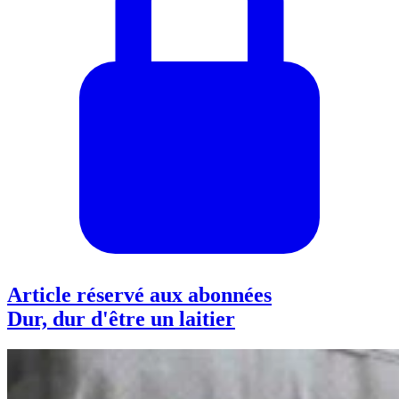
Article réservé aux abonnées
Dur, dur d'être un laitier