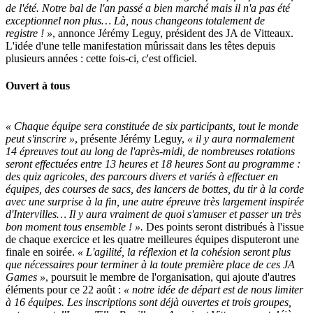
de l'été. Notre bal de l'an passé a bien marché mais il n'a pas été
exceptionnel non plus… Là, nous changeons totalement de
registre ! »
, annonce Jérémy Leguy, président des JA de Vitteaux.
L'idée d'une telle manifestation mûrissait dans les têtes depuis
plusieurs années : cette fois-ci, c'est officiel.
Ouvert à tous
« Chaque équipe sera constituée de six participants, tout le monde
peut s'inscrire »
, présente Jérémy Leguy,
« il y aura normalement
14 épreuves tout au long de l'après-midi, de nombreuses rotations
seront effectuées entre 13 heures et 18 heures Sont au programme :
des quiz agricoles, des parcours divers et variés à effectuer en
équipes, des courses de sacs, des lancers de bottes, du tir à la corde
avec une surprise à la fin, une autre épreuve très largement inspirée
d'Intervilles… Il y aura vraiment de quoi s'amuser et passer un très
bon moment tous ensemble ! ».
Des points seront distribués à l'issue
de chaque exercice et les quatre meilleures équipes disputeront une
finale en soirée.
« L'agilité, la réflexion et la cohésion seront plus
que nécessaires pour terminer à la toute première place de ces JA
Games »
, poursuit le membre de l'organisation, qui ajoute d'autres
éléments pour ce 22 août :
« notre idée de départ est de nous limiter
à 16 équipes. Les inscriptions sont déjà ouvertes et trois groupes,