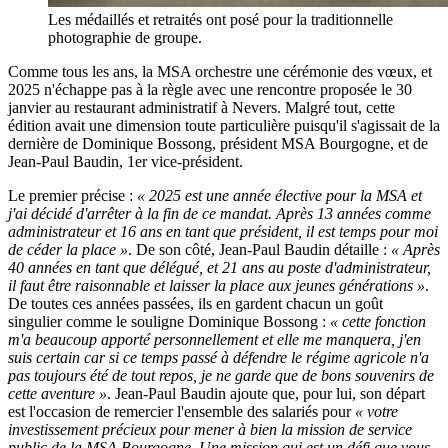
Les médaillés et retraités ont posé pour la traditionnelle
photographie de groupe.
Comme tous les ans, la MSA orchestre une cérémonie des vœux, et
2025 n'échappe pas à la règle avec une rencontre proposée le 30
janvier au restaurant administratif à Nevers. Malgré tout, cette
édition avait une dimension toute particulière puisqu'il s'agissait de la
dernière de Dominique Bossong, président MSA Bourgogne, et de
Jean-Paul Baudin, 1er vice-président.
Le premier précise :
« 2025 est une année élective pour la MSA et
j'ai décidé d'arrêter à la fin de ce mandat. Après 13 années comme
administrateur et 16 ans en tant que président, il est temps pour moi
de céder la place »
. De son côté, Jean-Paul Baudin détaille :
« Après
40 années en tant que délégué, et 21 ans au poste d'administrateur,
il faut être raisonnable et laisser la place aux jeunes générations »
.
De toutes ces années passées, ils en gardent chacun un goût
singulier comme le souligne Dominique Bossong :
« cette fonction
m'a beaucoup apporté personnellement et elle me manquera, j'en
suis certain car si ce temps passé à défendre le régime agricole n'a
pas toujours été de tout repos, je ne garde que de bons souvenirs de
cette aventure »
. Jean-Paul Baudin ajoute que, pour lui, son départ
est l'occasion de remercier l'ensemble des salariés pour
« votre
investissement précieux pour mener à bien la mission de service
public de la MSA Bourgogne. Une mission qui est un défi que vous