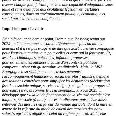
relevez chaque jour, faisant preuve d'une capacité d'adaptation sans
faille et sans délai face aux évolutions législatives, certaines
conséquentes, dans un environnement politique, économique et
social particulièrement compliqué »
.
Impulsion pour l'avenir
Afin d'évoquer ce dernier point, Dominique Bossong revint sur
2024 :
« Chaque année a son lot d'événements plus ou moins
heureux et il n'est pas exagéré de dire que 2024 aura été compliquée
pour l'agriculture ainsi que pour celles et ceux qui la font vivre. Et,
les aléas climatiques, épizooties, inflation, promesses
gouvernementales oubliées à cause d'un contexte politique
complexe... n'ont fait qu'accroître les difficultés. Mais, la MSA
Bourgogne a su s'adapter : nous avons pérennisé
l'accompagnement financier ou social des plus fragilisés, déployé
des solutions concrètes pour simplifier les démarches (déclaration
fiscale et sociale unique, service en ligne), et également proposé de
nouveaux services comme le Tesa simplifié... »
. Pour 2025, il
développe que :
« la loi de financement de la sécurité sociale n'est
toujours pas votée (à date), et c'est malheureux puisqu'elle laisse
entrevoir des mesures en faveur du monde agricole, dont la mise en
œuvre de la réforme du mode de calcul des retraites des non-
salariés agricoles aligné sur celui du régime général. Mais, elle