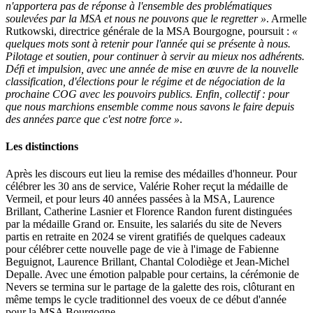
n'apportera pas de réponse à l'ensemble des problématiques
soulevées par la MSA et nous ne pouvons que le regretter »
. Armelle
Rutkowski, directrice générale de la MSA Bourgogne, poursuit :
«
quelques mots sont à retenir pour l'année qui se présente à nous.
Pilotage et soutien, pour continuer à servir au mieux nos adhérents.
Défi et impulsion, avec une année de mise en œuvre de la nouvelle
classification, d'élections pour le régime et de négociation de la
prochaine COG avec les pouvoirs publics. Enfin, collectif : pour
que nous marchions ensemble comme nous savons le faire depuis
des années parce que c'est notre force »
.
Les distinctions
Après les discours eut lieu la remise des médailles d'honneur. Pour
célébrer les 30 ans de service, Valérie Roher reçut la médaille de
Vermeil, et pour leurs 40 années passées à la MSA, Laurence
Brillant, Catherine Lasnier et Florence Randon furent distinguées
par la médaille Grand or. Ensuite, les salariés du site de Nevers
partis en retraite en 2024 se virent gratifiés de quelques cadeaux
pour célébrer cette nouvelle page de vie à l'image de Fabienne
Beguignot, Laurence Brillant, Chantal Colodiège et Jean-Michel
Depalle. Avec une émotion palpable pour certains, la cérémonie de
Nevers se termina sur le partage de la galette des rois, clôturant en
même temps le cycle traditionnel des voeux de ce début d'année
pour la MSA Bourgogne.