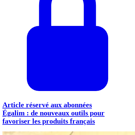
Article réservé aux abonnées
Égalim : de nouveaux outils pour
favoriser les produits français