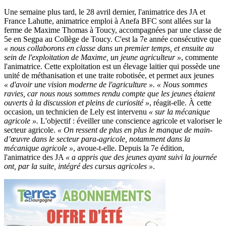
Une semaine plus tard, le 28 avril dernier, l'animatrice des JA et
France Lahutte, animatrice emploi à Anefa BFC sont allées sur la
ferme de Maxime Thomas à Toucy, accompagnées par une classe de
5e en Segpa au Collège de Toucy. C'est la 7e année consécutive que
« nous collaborons en classe dans un premier temps, et ensuite au
sein de l'exploitation de Maxime, un jeune agriculteur »
, commente
l'animatrice. Cette exploitation est un élevage laitier qui possède une
unité de méthanisation et une traite robotisée, et permet aux jeunes
« d'avoir une vision moderne de l'agriculture ». « Nous sommes
ravies, car nous nous sommes rendu compte que les jeunes étaient
ouverts à la discussion et pleins de curiosité »
, réagit-elle. À cette
occasion, un technicien de Lely est intervenu
« sur la mécanique
agricole ».
L'objectif : éveiller une conscience agricole et valoriser le
secteur agricole.
« On ressent de plus en plus le manque de main-
d’œuvre dans le secteur para-agricole, notamment dans la
mécanique agricole »
, avoue-t-elle. Depuis la 7e édition,
l'animatrice des JA
« a appris que des jeunes ayant suivi la journée
ont, par la suite, intégré des cursus agricoles »
.