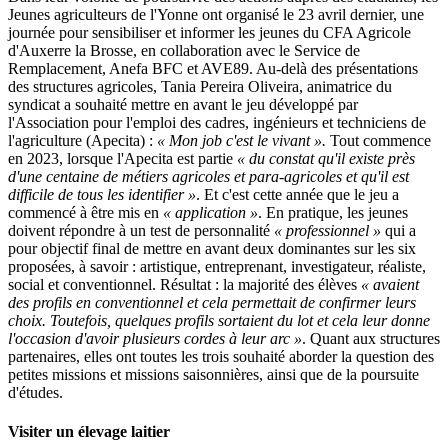
Jeunes agriculteurs de l'Yonne ont organisé le 23 avril dernier, une
journée pour sensibiliser et informer les jeunes du CFA Agricole
d'Auxerre la Brosse, en collaboration avec le Service de
Remplacement, Anefa BFC et AVE89. Au-delà des présentations
des structures agricoles, Tania Pereira Oliveira, animatrice du
syndicat a souhaité mettre en avant le jeu développé par
l'Association pour l'emploi des cadres, ingénieurs et techniciens de
l'agriculture (Apecita) :
« Mon job c'est le vivant ».
Tout commence
en 2023, lorsque l'Apecita est partie
« du constat qu'il existe près
d'une centaine de métiers agricoles et para-agricoles et qu'il est
difficile de tous les identifier
»
. Et c'est cette année que le jeu a
commencé à être mis en
« application »
. En pratique, les jeunes
doivent répondre à un test de personnalité
« professionnel »
qui a
pour objectif final de mettre en avant deux dominantes sur les six
proposées, à savoir : artistique, entreprenant, investigateur, réaliste,
social et conventionnel. Résultat : la majorité des élèves
« avaient
des profils en conventionnel et cela permettait de confirmer leurs
choix. Toutefois, quelques profils sortaient du lot et cela leur donne
l'occasion d'avoir plusieurs cordes à leur arc »
. Quant aux structures
partenaires, elles ont toutes les trois souhaité aborder la question des
petites missions et missions saisonnières, ainsi que de la poursuite
d'études.
Visiter un élevage laitier