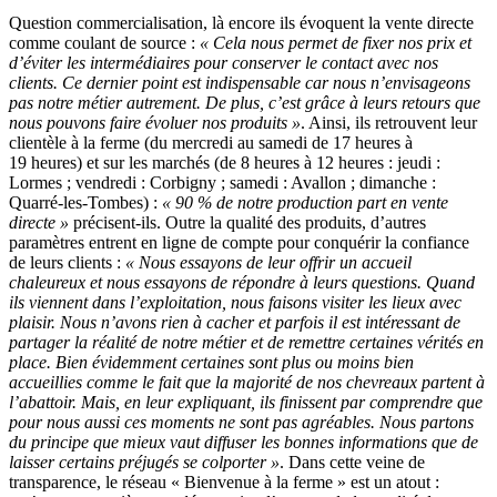
Question commercialisation, là encore ils évoquent la vente directe
comme coulant de source :
« Cela nous permet de fixer nos prix et
d’éviter les intermédiaires pour conserver le contact avec nos
clients. Ce dernier point est indispensable car nous n’envisageons
pas notre métier autrement. De plus, c’est grâce à leurs retours que
nous pouvons faire évoluer nos produits »
. Ainsi, ils retrouvent leur
clientèle à la ferme (du mercredi au samedi de 17 heures à
19 heures) et sur les marchés (de 8 heures à 12 heures : jeudi :
Lormes ; vendredi : Corbigny ; samedi : Avallon ; dimanche :
Quarré-les-Tombes) :
« 90 % de notre production part en vente
directe »
précisent-ils. Outre la qualité des produits, d’autres
paramètres entrent en ligne de compte pour conquérir la confiance
de leurs clients :
« Nous essayons de leur offrir un accueil
chaleureux et nous essayons de répondre à leurs questions. Quand
ils viennent dans l’exploitation, nous faisons visiter les lieux avec
plaisir. Nous n’avons rien à cacher et parfois il est intéressant de
partager la réalité de notre métier et de remettre certaines vérités en
place. Bien évidemment certaines sont plus ou moins bien
accueillies comme le fait que la majorité de nos chevreaux partent à
l’abattoir. Mais, en leur expliquant, ils finissent par comprendre que
pour nous aussi ces moments ne sont pas agréables. Nous partons
du principe que mieux vaut diffuser les bonnes informations que de
laisser certains préjugés se colporter »
. Dans cette veine de
transparence, le réseau « Bienvenue à la ferme » est un atout :