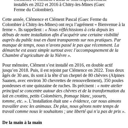
installés en 2022 et 2016 à Chitry-les-Mines (Gaec
Ferme du Colombier).
Cette année, Clémence et Clément Pascal (Gaec Ferme du
Colombier à Chitry-les-Mines) ont reçu l’agrément « Bienvenue à la
ferme ». Ils rappellent :
« Nous réfléchissions à cela depuis les
débuts de notre installation afin d’acquérir une certaine visibilité
auprès du public tout en étant transparents sur nos pratiques. Par
manque de temps, nous n’avons passé le pas que récemment. La
démarche est assez simple surtout avec l’accompagnement de la
Chambre d’agriculture de la Nièvre »
.
Pour mémoire, Clément s’est installé en 2016, en double actif
jusqu’en 2018. Puis, il est rejoint par Clémence en 2022. Tous deux
âgés de 30 ans, ils sont à la tête d’un cheptel de 80 chèvres (Alpines
Saanen, avec environ 30 chevrettes de renouvellement), 350 poules
pondeuses et une quinzaine de ruches. Ils précisent :
« notre atelier
principal se concentre autour des chèvres et de la transformation du
lait en crottins, petits Colombiers, fromage blanc, yaourts,
tomme, etc. »
. L’installation était une
« évidence, car nous aimons
travailler avec les animaux. De plus, nous gérons notre temps de
travail comme nous le souhaitons ; une liberté qui n’a pas de prix »
.
De la main à la main