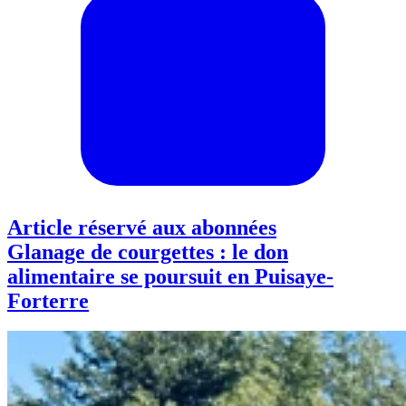
Article réservé aux abonnées
Glanage de courgettes : le don
alimentaire se poursuit en Puisaye-
Forterre