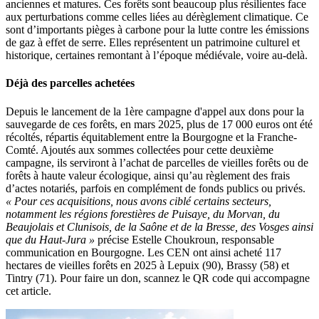
anciennes et matures. Ces forêts sont beaucoup plus résilientes face
aux perturbations comme celles liées au dérèglement climatique. Ce
sont d’importants pièges à carbone pour la lutte contre les émissions
de gaz à effet de serre. Elles représentent un patrimoine culturel et
historique, certaines remontant à l’époque médiévale, voire au-delà.
Déjà des parcelles achetées
Depuis le lancement de la 1ère campagne d'appel aux dons pour la
sauvegarde de ces forêts, en mars 2025, plus de 17 000 euros ont été
récoltés, répartis équitablement entre la Bourgogne et la Franche-
Comté. Ajoutés aux sommes collectées pour cette deuxième
campagne, ils serviront à l’achat de parcelles de vieilles forêts ou de
forêts à haute valeur écologique, ainsi qu’au règlement des frais
d’actes notariés, parfois en complément de fonds publics ou privés.
« Pour ces acquisitions, nous avons ciblé certains secteurs,
notamment les régions forestières de Puisaye, du Morvan, du
Beaujolais et Clunisois, de la Saône et de la Bresse, des Vosges ainsi
que du Haut-Jura »
précise Estelle Choukroun, responsable
communication en Bourgogne. Les CEN ont ainsi acheté 117
hectares de vieilles forêts en 2025 à Lepuix (90), Brassy (58) et
Tintry (71). Pour faire un don, scannez le QR code qui accompagne
cet article.