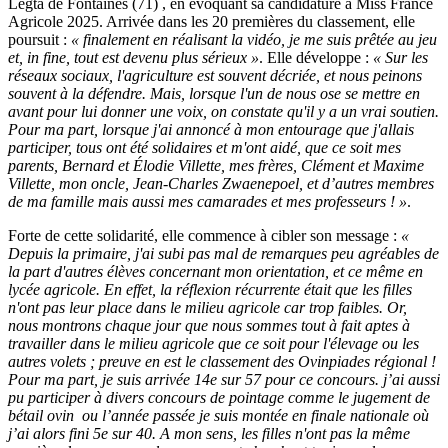
Legta de Fontaines (71) , en évoquant sa candidature à Miss France
Agricole 2025. Arrivée dans les 20 premières du classement, elle
poursuit :
« finalement en réalisant la vidéo, je me suis prêtée au jeu
et, in fine, tout est devenu plus sérieux »
. Elle développe :
« Sur les
réseaux sociaux, l'agriculture est souvent décriée, et nous peinons
souvent à la défendre. Mais, lorsque l'un de nous ose se mettre en
avant pour lui donner une voix, on constate qu'il y a un vrai soutien.
Pour ma part, lorsque j'ai annoncé à mon entourage que j'allais
participer, tous ont été solidaires et m'ont aidé, que ce soit mes
parents, Bernard et Élodie Villette, mes frères, Clément et Maxime
Villette, mon oncle, Jean-Charles Zwaenepoel, et d’autres membres
de ma famille mais aussi mes camarades et mes professeurs ! »
.
Forte de cette solidarité, elle commence à cibler son message :
«
Depuis la primaire, j'ai subi pas mal de remarques peu agréables de
la part d'autres élèves concernant mon orientation, et ce même en
lycée agricole. En effet, la réflexion récurrente était que les filles
n'ont pas leur place dans le milieu agricole car trop faibles. Or,
nous montrons chaque jour que nous sommes tout à fait aptes à
travailler dans le milieu agricole que ce soit pour l'élevage ou les
autres volets ; preuve en est le classement des Ovinpiades régional !
Pour ma part, je suis arrivée 14e sur 57 pour ce concours. j’ai aussi
pu participer à divers concours de pointage comme le jugement de
bétail ovin ou l’année passée je suis montée en finale nationale où
j’ai alors fini 5e sur 40. A mon sens, les filles n'ont pas la même