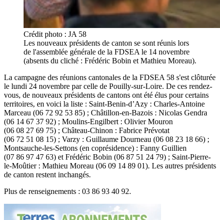
Crédit photo : JA 58
Les nouveaux présidents de canton se sont réunis lors
de l'assemblée générale de la FDSEA le 14 novembre
(absents du cliché : Frédéric Bobin et Mathieu Moreau).
La campagne des réunions cantonales de la FDSEA 58 s'est clôturée
le lundi 24 novembre par celle de Pouilly-sur-Loire. De ces rendez-
vous, de nouveaux présidents de cantons ont été élus pour certains
territoires, en voici la liste : Saint-Benin-d’Azy : Charles-Antoine
Marceau (06 72 92 53 85) ; Châtillon-en-Bazois : Nicolas Gendra
(06 14 67 37 92) ; Moulins-Engilbert : Olivier Mouron
(06 08 27 69 75) ; Château-Chinon : Fabrice Prévotat
(06 72 51 08 15) ; Varzy : Guillaume Dourneau (06 08 23 18 66) ;
Montsauche-les-Settons (en coprésidence) : Fanny Guillien
(07 86 97 47 63) et Frédéric Bobin (06 87 51 24 79) ; Saint-Pierre-
le-Moûtier : Mathieu Moreau (06 09 14 89 01). Les autres présidents
de canton restent inchangés.
Plus de renseignements : 03 86 93 40 92.