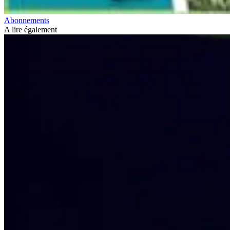
Abonnements
A lire également