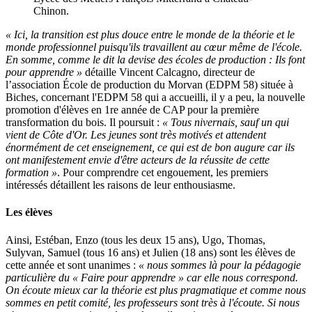
Chinon.
« Ici, la transition est plus douce entre le monde de la théorie et le
monde professionnel puisqu'ils travaillent au cœur même de l'école.
En somme, comme le dit la devise des écoles de production : Ils font
pour apprendre »
détaille Vincent Calcagno, directeur de
l’association École de production du Morvan (EDPM 58) située à
Biches, concernant l'EDPM 58 qui a accueilli, il y a peu, la nouvelle
promotion d'élèves en 1re année de CAP pour la première
transformation du bois. Il poursuit :
« Tous nivernais, sauf un qui
vient de Côte d'Or. Les jeunes sont très motivés et attendent
énormément de cet enseignement, ce qui est de bon augure car ils
ont manifestement envie d'être acteurs de la réussite de cette
formation »
. Pour comprendre cet engouement, les premiers
intéressés détaillent les raisons de leur enthousiasme.
Les élèves
Ainsi, Estéban, Enzo (tous les deux 15 ans), Ugo, Thomas,
Sulyvan, Samuel (tous 16 ans) et Julien (18 ans) sont les élèves de
cette année et sont unanimes :
« nous sommes là pour la pédagogie
particulière du « Faire pour apprendre »
car elle nous correspond.
On écoute mieux car la théorie est plus pragmatique et comme nous
sommes en petit comité, les professeurs sont très à l'écoute. Si nous