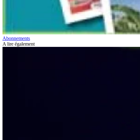
Abonnements
A lire également