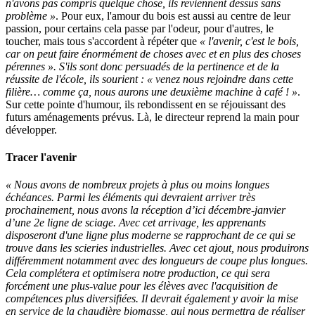
n'avons pas compris quelque chose, ils reviennent dessus sans
problème »
. Pour eux, l'amour du bois est aussi au centre de leur
passion, pour certains cela passe par l'odeur, pour d'autres, le
toucher, mais tous s'accordent à répéter que
« l'avenir, c'est le bois,
car on peut faire énormément de choses avec et en plus des choses
pérennes ». S'ils sont donc persuadés de la pertinence et de la
réussite de l'école, ils sourient : « venez nous rejoindre dans cette
filière… comme ça, nous aurons une deuxième machine à café ! »
.
Sur cette pointe d'humour, ils rebondissent en se réjouissant des
futurs aménagements prévus. Là, le directeur reprend la main pour
développer.
Tracer l'avenir
« Nous avons de nombreux projets à plus ou moins longues
échéances. Parmi les éléments qui devraient arriver très
prochainement, nous avons la réception d’ici décembre-janvier
d’une 2e ligne de sciage. Avec cet arrivage, les apprenants
disposeront d'une ligne plus moderne se rapprochant de ce qui se
trouve dans les scieries industrielles. Avec cet ajout, nous produirons
différemment notamment avec des longueurs de coupe plus longues.
Cela complétera et optimisera notre production, ce qui sera
forcément une plus-value pour les élèves avec l'acquisition de
compétences plus diversifiées. Il devrait également y avoir la mise
en service de la chaudière biomasse, qui nous permettra de réaliser