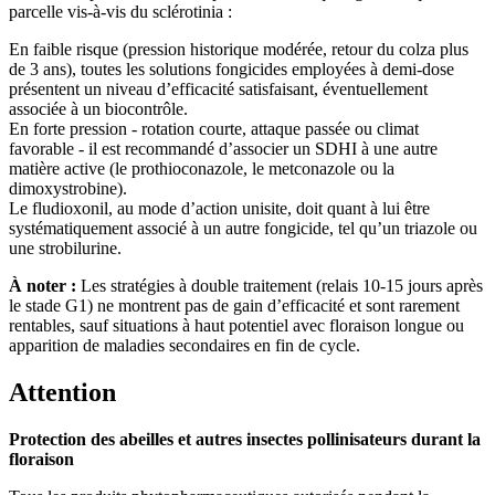
parcelle vis-à-vis du sclérotinia :
En faible risque (pression historique modérée, retour du colza plus
de 3 ans), toutes les solutions fongicides employées à demi-dose
présentent un niveau d’efficacité satisfaisant, éventuellement
associée à un biocontrôle.
En forte pression - rotation courte, attaque passée ou climat
favorable - il est recommandé d’associer un SDHI à une autre
matière active (le prothioconazole, le metconazole ou la
dimoxystrobine).
Le fludioxonil, au mode d’action unisite, doit quant à lui être
systématiquement associé à un autre fongicide, tel qu’un triazole ou
une strobilurine.
À noter :
Les stratégies à double traitement (relais 10-15 jours après
le stade G1) ne montrent pas de gain d’efficacité et sont rarement
rentables, sauf situations à haut potentiel avec floraison longue ou
apparition de maladies secondaires en fin de cycle.
Attention
Protection des abeilles et autres insectes pollinisateurs durant la
floraison