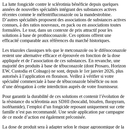
La lutte fongicide contre le sclérotinia bénéficie depuis quelques
années de nouvelles spécialités intégrant des substances actives
récentes comme le méfentrifluconazole ou la mandestrobine.
D’autres spécialités proposent des associations de substances actives
connues, à des ratios nouveaux, en pack ou en associations toutes
formulées. Le tout, dans un contexte de prix attractif pour les
solutions à base de prothioconazole. Ces options offrent une
efficacité comparable aux références du marché historiques.
Les triazoles classiques tels que le metconazole ou le difénoconazole
restent une alternative efficace et éprouvée en fonction de la dose
appliquée et de l’association de ces substances. En revanche, une
majorité des produits à base de tébuconazole (dont Prosaro, Horizon
EW, Custodia et Colnago) ne sont, depuis le 1er janvier 2026, plus
autorisés à l’application en floraison. Veillez à vérifier si votre
spécialité commerciale à base de tébuconazole bénéficie ou non
d’une dérogation à cette interdiction auprès de votre fournisseur.
Pour garantir la durabilité de ces solutions et contenir l’évolution de
la résistance du sclérotinia aux SDHI (boscalid, bixafen, fluopyram,
isofétamide), l’emploi d’un fongicide reposant uniquement sur cette
famille n’est pas recommandé. Une seule application par campagne
de ce mode d’action est également préconisée.
La dose de produit sera à adapter selon le risque agronomique de la