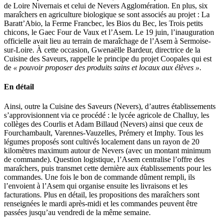
de Loire Nivernais et celui de Nevers Agglomération. En plus, six
maraîchers en agriculture biologique se sont associés au projet : La
Baratt’Abio, la Ferme Francbec, les Bios du Bec, les Trois petits
chicons, le Gaec Four de Vaux et l’Asem. Le 19 juin, l’inauguration
officielle avait lieu au terrain de maraîchage de l’Asem à Sermoise-
sur-Loire. À cette occasion, Gwenaëlle Bardeur, directrice de la
Cuisine des Saveurs, rappelle le principe du projet Coopales qui est
de
« pouvoir proposer des produits sains et locaux aux élèves »
.
En détail
Ainsi, outre la Cuisine des Saveurs (Nevers), d’autres établissements
s’approvisionnent via ce procédé : le lycée agricole de Challuy, les
collèges des Courlis et Adam Billaud (Nevers) ainsi que ceux de
Fourchambault, Varennes-Vauzelles, Prémery et Imphy. Tous les
légumes proposés sont cultivés localement dans un rayon de 20
kilomètres maximum autour de Nevers (avec un montant minimum
de commande). Question logistique, l’Asem centralise l’offre des
maraîchers, puis transmet cette dernière aux établissements pour les
commandes. Une fois le bon de commande dûment rempli, ils
l’envoient à l’Asem qui organise ensuite les livraisons et les
facturations. Plus en détail, les propositions des maraîchers sont
renseignées le mardi après-midi et les commandes peuvent être
passées jusqu’au vendredi de la même semaine.