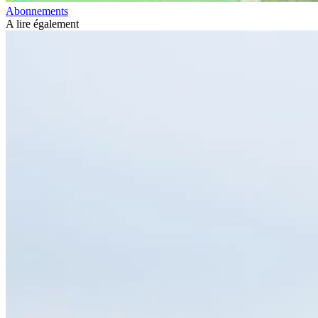
Abonnements
A lire également