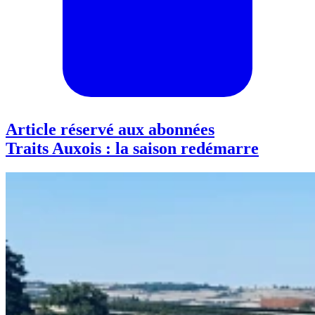
Article réservé aux abonnées
Traits Auxois : la saison redémarre