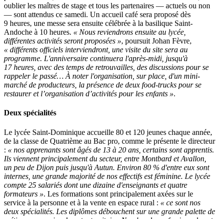
oublier les maîtres de stage et tous les partenaires — actuels ou non
— sont attendus ce samedi. Un accueil café sera proposé dès
9 heures, une messe sera ensuite célébrée à la basilique Saint-
Andoche à 10 heures.
« Nous reviendrons ensuite au lycée,
différentes activités seront proposées »
, poursuit Johan Fèvre,
« différents officiels interviendront, une visite du site sera au
programme. L'anniversaire continuera l'après-midi, jusqu'à
17 heures, avec des temps de retrouvailles, des discussions pour se
rappeler le passé… À noter l'organisation, sur place, d'un mini-
marché de producteurs, la présence de deux food-trucks pour se
restaurer et l’organisation d’activités pour les enfants »
.
Deux spécialités
Le lycée Saint-Dominique accueille 80 et 120 jeunes chaque année,
de la classe de Quatrième au Bac pro, comme le présente le directeur
:
« nos apprenants sont âgés de 13 à 20 ans, certains sont apprentis.
Ils viennent principalement du secteur, entre Montbard et Avallon,
un peu de Dijon puis jusqu'à Autun. Environ 80 % d'entre eux sont
internes, une grande majorité de nos effectifs est féminine. Le lycée
compte 25 salariés dont une dizaine d'enseignants et quatre
formateurs »
. Les formations sont principalement axées sur le
service à la personne et à la vente en espace rural :
« ce sont nos
deux spécialités. Les diplômes débouchent sur une grande palette de