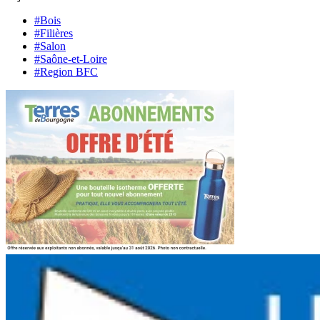
#Bois
#Filières
#Salon
#Saône-et-Loire
#Region BFC