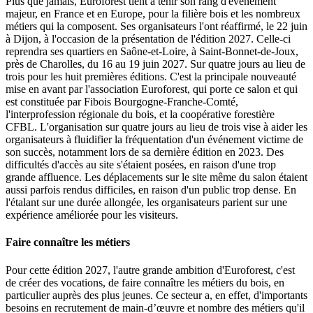
Plus que jamais, Euroforest tient à tenir son rang d'évènement
majeur, en France et en Europe, pour la filière bois et les nombreux
métiers qui la composent. Ses organisateurs l'ont réaffirmé, le 22 juin
à Dijon, à l'occasion de la présentation de l'édition 2027. Celle-ci
reprendra ses quartiers en Saône-et-Loire, à Saint-Bonnet-de-Joux,
près de Charolles, du 16 au 19 juin 2027. Sur quatre jours au lieu de
trois pour les huit premières éditions. C'est la principale nouveauté
mise en avant par l'association Euroforest, qui porte ce salon et qui
est constituée par Fibois Bourgogne-Franche-Comté,
l'interprofession régionale du bois, et la coopérative forestière
CFBL. L'organisation sur quatre jours au lieu de trois vise à aider les
organisateurs à fluidifier la fréquentation d'un événement victime de
son succès, notamment lors de sa dernière édition en 2023. Des
difficultés d'accès au site s'étaient posées, en raison d'une trop
grande affluence. Les déplacements sur le site même du salon étaient
aussi parfois rendus difficiles, en raison d'un public trop dense. En
l'étalant sur une durée allongée, les organisateurs parient sur une
expérience améliorée pour les visiteurs.
Faire connaître les métiers
Pour cette édition 2027, l'autre grande ambition d'Euroforest, c'est
de créer des vocations, de faire connaître les métiers du bois, en
particulier auprès des plus jeunes. Ce secteur a, en effet, d'importants
besoins en recrutement de main-d’œuvre et nombre des métiers qu'il