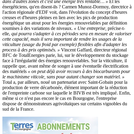
dans d'autres zones et c'est une énergie très rentable… »
Et les
énergéticiens, qu'en disent-ils ? Carmen Munoz-Dormoy, directrice à
l'action régionale d'EDF voit, dans l'évolution du concept d'heures
creuses et d'heures pleines en lien avec les pics de production
énergétique un atout pour les énergies renouvelables par définition
soumises à des variations de niveaux.
« Une entreprise,
précise-t-
elle,
qui pourra s'adapter à ces périodes sera en mesure de valoriser
cette capacité, mais il sera important de rendre les usages de la
viticulture (usage du froid par exemple) flexibles afin d'adapter les
process à des prix optimisés. »
Vincent Gaffard, directeur régional
BFC de TotalEnergies parie, lui, sur le développement du stockage
face à l'irrégularité des énergies renouvelables. Sur la viticulture, il
rappelle que, avant même de songer à une éventuelle électrification
des matériels
« on peut déjà avoir recours à des biocarburants pour
le machinisme viticole, sans pour autant changer son matériel. »
Total a, par ailleurs, noué un partenariat avec Saint-Gobain pour la
production de verre décarbonée, élément important de la réduction
de l'empreinte carbone sur laquelle le BIVB est très impliqué. Enfin,
même si ce n'est pas encore le cas en Bourgogne, l'entreprise
dispose de démonstrateurs agrivoltaïques sur certains vignobles du
sud de la France.