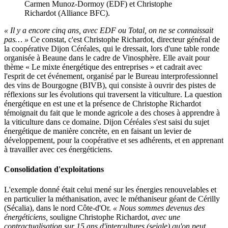
Carmen Munoz-Dormoy (EDF) et Christophe
Richardot (Alliance BFC).
« Il y a encore cinq ans, avec EDF ou Total, on ne se connaissait
pas… »
Ce constat, c'est Christophe Richardot, directeur général de
la coopérative Dijon Céréales, qui le dressait, lors d'une table ronde
organisée à Beaune dans le cadre de Vinosphère. Elle avait pour
thème « Le mixte énergétique des entreprises » et cadrait avec
l'esprit de cet événement, organisé par le Bureau interprofessionnel
des vins de Bourgogne (BIVB), qui consiste à ouvrir des pistes de
réflexions sur les évolutions qui traversent la viticulture. La question
énergétique en est une et la présence de Christophe Richardot
témoignait du fait que le monde agricole a des choses à apprendre à
la viticulture dans ce domaine. Dijon Céréales s'est saisi du sujet
énergétique de manière concrète, en en faisant un levier de
développement, pour la coopérative et ses adhérents, et en apprenant
à travailler avec ces énergéticiens.
Consolidation d'exploitations
L'exemple donné était celui mené sur les énergies renouvelables et
en particulier la méthanisation, avec le méthaniseur géant de Cérilly
(Sécalia), dans le nord Côte-d'Or.
« Nous sommes devenus des
énergéticiens,
souligne Christophe Richardot,
avec une
contractualisation sur 15 ans d'intercultures (seigle) qu'on peut