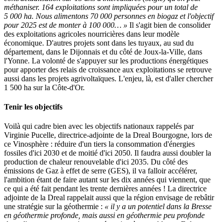
méthaniser. 164 exploitations sont impliquées pour un total de
5 000 ha. Nous alimentons 70 000 personnes en biogaz et l'objectif
pour 2025 est de monter à 100 000… »
Il s'agit bien de consolider
des exploitations agricoles nourricières dans leur modèle
économique. D'autres projets sont dans les tuyaux, au sud du
département, dans le Dijonnais et du côté de Joux-la-Ville, dans
l'Yonne. La volonté de s'appuyer sur les productions énergétiques
pour apporter des relais de croissance aux exploitations se retrouve
aussi dans les projets agrivoltaïques. L'enjeu, là, est d'aller chercher
1 500 ha sur la Côte-d'Or.
Tenir les objectifs
Voilà qui cadre bien avec les objectifs nationaux rappelés par
Virginie Pucelle, directrice-adjointe de la Dreal Bourgogne, lors de
ce Vinosphère : réduire d'un tiers la consommation d'énergies
fossiles d'ici 2030 et de moitié d'ici 2050. Il faudra aussi doubler la
production de chaleur renouvelable d'ici 2035. Du côté des
émissions de Gaz à effet de serre (GES), il va falloir accélérer,
l'ambition étant de faire autant sur les dix années qui viennent, que
ce qui a été fait pendant les trente dernières années ! La directrice
adjointe de la Dreal rappelait aussi que la région envisage de rebâtir
une stratégie sur la géothermie :
« il y a un potentiel dans la Bresse
en géothermie profonde, mais aussi en géothermie peu profonde