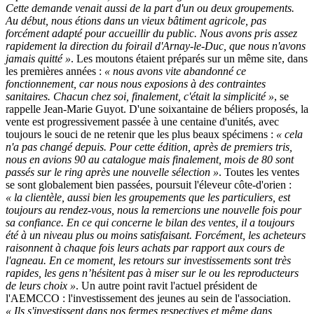
Cette demande venait aussi de la part d'un ou deux groupements.
Au début, nous étions dans un vieux bâtiment agricole, pas
forcément adapté pour accueillir du public. Nous avons pris assez
rapidement la direction du foirail d'Arnay-le-Duc, que nous n'avons
jamais quitté »
. Les moutons étaient préparés sur un même site, dans
les premières années :
« nous avons vite abandonné ce
fonctionnement, car nous nous exposions à des contraintes
sanitaires. Chacun chez soi, finalement, c'était la simplicité »
, se
rappelle Jean-Marie Guyot. D'une soixantaine de béliers proposés, la
vente est progressivement passée à une centaine d'unités, avec
toujours le souci de ne retenir que les plus beaux spécimens :
« cela
n'a pas changé depuis. Pour cette édition, après de premiers tris,
nous en avions 90 au catalogue mais finalement, mois de 80 sont
passés sur le ring après une nouvelle sélection »
. Toutes les ventes
se sont globalement bien passées, poursuit l'éleveur côte-d'orien :
« la clientèle, aussi bien les groupements que les particuliers, est
toujours au rendez-vous, nous la remercions une nouvelle fois pour
sa confiance. En ce qui concerne le bilan des ventes, il a toujours
été à un niveau plus ou moins satisfaisant. Forcément, les acheteurs
raisonnent à chaque fois leurs achats par rapport aux cours de
l'agneau. En ce moment, les retours sur investissements sont très
rapides, les gens n’hésitent pas à miser sur le ou les reproducteurs
de leurs choix »
. Un autre point ravit l'actuel président de
l'AEMCCO : l'investissement des jeunes au sein de l'association.
« Ils s'investissent dans nos fermes respectives et même dans