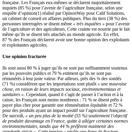
française. Les Français eux-mêmes se déclarent majoritairement
inquiets (85 %) pour l’avenir de l’agriculture française, selon une
enquête d’opinion(1) réalisé par OpinonWay pour Calif Solutions,
un cabinet de conseil en affaires publiques. Plus du tiers (38 %) des
personnes interrogées se disent même
« très inquiètes »
pour l’avenir
de l’agriculture et des agriculteurs. Cette crainte est nourrie par le fait
même qu’ils se disent très attachés au monde agricole. En effet,
87 % des Français déclarent avoir une bonne opinion des exploitants
et exploitantes agricoles.
Une opinion fracturée
Ils sont aussi 80 % à juger qu’ils ne sont pas suffisamment soutenus
par les pouvoirs publics et 79 % estiment qu’ils ne sont pas
rémunérés à leur juste valeur. Par ailleurs, près des ¾ des sondés
(71 %) considèrent que les importations sont plutôt
« une mauvaise
chose, en raison de leurs impacts sociaux, environnementaux et
sanitaires »
. Cependant, quand il s’agit de passer à l’action et à la
caisse, les Français sont moins nombreux : 71 % se disent prêts à
payer plus cher pour garantir une rémunération équitable et 72 %
pour des produits ayant un impact positif sur l’agriculture française.
De surcroît,
« un peu plus de la moitié (55 %) soutiennent l’objectif
de produire davantage en France, quitte à alléger certaines normes
environnementales, tandis que 44 % préfèrent maintenir des
standards stricts »
. Cette tension
« révèle une ligne de fracture