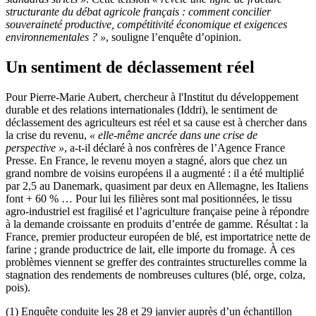
structurante du débat agricole français : comment concilier
souveraineté productive, compétitivité économique et exigences
environnementales ? »
, souligne l’enquête d’opinion.
Un sentiment de déclassement réel
Pour Pierre-Marie Aubert, chercheur à l'Institut du développement
durable et des relations internationales (Iddri), le sentiment de
déclassement des agriculteurs est réel et sa cause est à chercher dans
la crise du revenu,
« elle-même ancrée dans une crise de
perspective »
, a-t-il déclaré à nos confrères de l’Agence France
Presse. En France, le revenu moyen a stagné, alors que chez un
grand nombre de voisins européens il a augmenté : il a été multiplié
par 2,5 au Danemark, quasiment par deux en Allemagne, les Italiens
font + 60 % … Pour lui les filières sont mal positionnées, le tissu
agro-industriel est fragilisé et l’agriculture française peine à répondre
à la demande croissante en produits d’entrée de gamme. Résultat : la
France, premier producteur européen de blé, est importatrice nette de
farine ; grande productrice de lait, elle importe du fromage. À ces
problèmes viennent se greffer des contraintes structurelles comme la
stagnation des rendements de nombreuses cultures (blé, orge, colza,
pois).
(1) Enquête conduite les 28 et 29 janvier auprès d’un échantillon