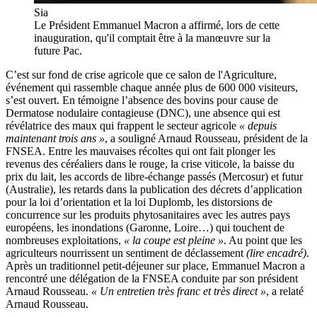
Sia
Le Président Emmanuel Macron a affirmé, lors de cette
inauguration, qu'il comptait être à la manœuvre sur la
future Pac.
C’est sur fond de crise agricole que ce salon de l'Agriculture,
événement qui rassemble chaque année plus de 600 000 visiteurs,
s’est ouvert. En témoigne l’absence des bovins pour cause de
Dermatose nodulaire contagieuse (DNC), une absence qui est
révélatrice des maux qui frappent le secteur agricole
« depuis
maintenant trois ans »
, a souligné Arnaud Rousseau, président de la
FNSEA. Entre les mauvaises récoltes qui ont fait plonger les
revenus des céréaliers dans le rouge, la crise viticole, la baisse du
prix du lait, les accords de libre-échange passés (Mercosur) et futur
(Australie), les retards dans la publication des décrets d’application
pour la loi d’orientation et la loi Duplomb, les distorsions de
concurrence sur les produits phytosanitaires avec les autres pays
européens, les inondations (Garonne, Loire…) qui touchent de
nombreuses exploitations,
« la coupe est pleine »
. Au point que les
agriculteurs nourrissent un sentiment de déclassement
(lire encadré)
.
Après un traditionnel petit-déjeuner sur place, Emmanuel Macron a
rencontré une délégation de la FNSEA conduite par son président
Arnaud Rousseau.
« Un entretien très franc et très direct »
, a relaté
Arnaud Rousseau.