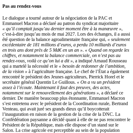
Pas au rendez-vous
Le dialogue a tourné autour de la négociation de la PAC et
Emmanuel Macron a déclaré au patron du syndicat majoritaire
« qu’il comptait jusqu’au dernier moment être à la manœuvre »
,
c’est-à-dire jusqu’au mois de mai 2027. Lors des échanges, il a aussi
été question de la balance agroalimentaire française qui,
« seulement
excédentaire de 181 millions d’euros, a perdu 10 milliards d’euros
en trois ans dont près de 5 Md€ en un an »
.
« Quand on regarde les
chiffres, et notamment la balance commerciale, on n’est pas au
rendez-vous, voilà ce qu’on lui a dit »
, a indiqué Arnaud Rousseau
qui a martelé la nécessité et le
« besoin de redonner de l’ambition,
de la vision »
à l’agriculture française. Le chef de l’État a également
rencontré le président des Jeunes agriculteurs, Pierrick Horel et le
secrétaire général Quentin Le Guillous.
« On a vu un président
assez à l’écoute. Maintenant il faut des preuves, des actes,
notamment sur le renouvellement des générations »
, a déclaré ce
dernier. De manière beaucoup plus étonnante, Emmanuel Macron
s’est entretenu avec le président de la Coordination rurale, Bertrand
Venteau, qui avait juré ses grands dieux qu’il boycotterait
l’inauguration en raison de la gestion de la crise de la DNC. La
Confédération paysanne a décidé quant à elle de ne pas rencontrer le
Président de la République, mais elle dispose d’un stand sur le
Salon. La crise agricole est perceptible au sein de la population