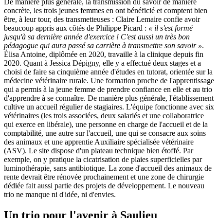
De manière plus générale, la transmission du savoir de manière
concrète, les trois jeunes femmes en ont bénéficié et comptent bien
être, à leur tour, des transmetteuses : Claire Lemaire confie avoir
beaucoup appris aux côtés de Philippe Picard :
« il s'est formé
jusqu'à sa dernière année d'exercice ! C'est aussi un très bon
pédagogue qui aura passé sa carrière à transmettre son savoir »
.
Élisa Antoine, diplômée en 2020, travaille à la clinique depuis fin
2020. Quant à Jessica Dépigny, elle y a effectué deux stages et a
choisi de faire sa cinquième année d'études en tutorat, orientée sur la
médecine vétérinaire rurale. Une formation proche de l'apprentissage
qui a permis à la jeune femme de prendre confiance en elle et au trio
d'apprendre à se connaître. De manière plus générale, l'établissement
cultive un accueil régulier de stagiaires. L'équipe fonctionne avec six
vétérinaires (les trois associées, deux salariés et une collaboratrice
qui exerce en libérale), une personne en charge de l'accueil et de la
comptabilité, une autre sur l'accueil, une qui se consacre aux soins
des animaux et une apprentie Auxiliaire spécialisée vétérinaire
(ASV). Le site dispose d'un plateau technique bien étoffé. Par
exemple, on y pratique la cicatrisation de plaies superficielles par
luminothérapie, sans antibiotique. La zone d'accueil des animaux de
rente devrait être rénovée prochainement et une zone de chirurgie
dédiée fait aussi partie des projets de développement. Le nouveau
trio ne manque ni d'idée, ni d'envies.
Un trio pour l'avenir à Saulieu