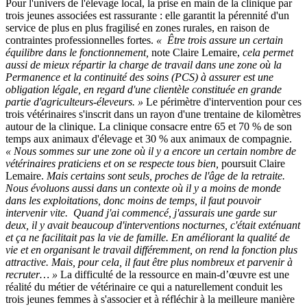
Pour l'univers de l'élevage local, la prise en main de la clinique par
trois jeunes associées est rassurante : elle garantit la pérennité d'un
service de plus en plus fragilisé en zones rurales, en raison de
contraintes professionnelles fortes.
« Être trois assure un certain
équilibre dans le fonctionnement,
note Claire Lemaire,
cela permet
aussi de mieux répartir la charge de travail dans une zone où la
Permanence et la continuité des soins (PCS) à assurer est une
obligation légale, en regard d'une clientèle constituée en grande
partie d'agriculteurs-éleveurs. »
Le périmètre d'intervention pour ces
trois vétérinaires s'inscrit dans un rayon d'une trentaine de kilomètres
autour de la clinique. La clinique consacre entre 65 et 70 % de son
temps aux animaux d'élevage et 30 % aux animaux de compagnie.
« Nous sommes sur une zone où il y a encore un certain nombre de
vétérinaires praticiens et on se respecte tous bien,
poursuit Claire
Lemaire.
Mais certains sont seuls, proches de l'âge de la retraite.
Nous évoluons aussi dans un contexte où il y a moins de monde
dans les exploitations, donc moins de temps, il faut pouvoir
intervenir vite. Quand j'ai commencé, j'assurais une garde sur
deux, il y avait beaucoup d'interventions nocturnes, c'était exténuant
et ça ne facilitait pas la vie de famille. En améliorant la qualité de
vie et en organisant le travail différemment, on rend la fonction plus
attractive. Mais, pour cela, il faut être plus nombreux et parvenir à
recruter… »
La difficulté de la ressource en main-d’œuvre est une
réalité du métier de vétérinaire ce qui a naturellement conduit les
trois jeunes femmes à s'associer et à réfléchir à la meilleure manière