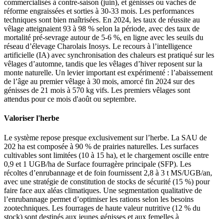
commercialisés à contre-saison (juin), et génisses ou vaches de
réforme engraissées et sorties à 30-33 mois. Les performances
techniques sont bien maîtrisées. En 2024, les taux de réussite au
vêlage atteignaient 93 à 98 % selon la période, avec des taux de
mortalité pré-sevrage autour de 5-6 %, en ligne avec les seuils du
réseau d’élevage Charolais Inosys. Le recours à l’intelligence
artificielle (IA) avec synchronisation des chaleurs est pratiqué sur les
vêlages d’automne, tandis que les vêlages d’hiver reposent sur la
monte naturelle. Un levier important est expérimenté : l’abaissement
de l’âge au premier vêlage à 30 mois, amorcé fin 2024 sur des
génisses de 21 mois à 570 kg vifs. Les premiers vêlages sont
attendus pour ce mois d'août ou septembre.
Valoriser l'herbe
Le système repose presque exclusivement sur l’herbe. La SAU de
202 ha est composée à 90 % de prairies naturelles. Les surfaces
cultivables sont limitées (10 à 15 ha), et le chargement oscille entre
0,9 et 1 UGB/ha de Surface fourragère principale (SFP). Les
récoltes d’enrubannage et de foin fournissent 2,8 à 3 t MS/UGB/an,
avec une stratégie de constitution de stocks de sécurité (15 %) pour
faire face aux aléas climatiques. Une segmentation qualitative de
l’enrubannage permet d’optimiser les rations selon les besoins
zootechniques. Les fourrages de haute valeur nutritive (12 % du
stock) sont destinés aux jeunes génisses et aux femelles à