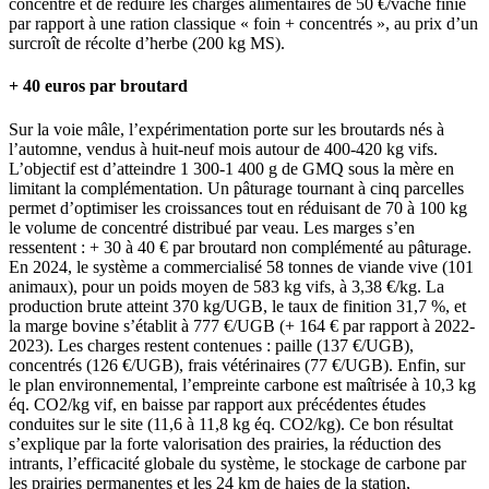
concentré et de réduire les charges alimentaires de 50 €/vache finie
par rapport à une ration classique « foin + concentrés », au prix d’un
surcroît de récolte d’herbe (200 kg MS).
+ 40 euros par broutard
Sur la voie mâle, l’expérimentation porte sur les broutards nés à
l’automne, vendus à huit-neuf mois autour de 400-420 kg vifs.
L’objectif est d’atteindre 1 300-1 400 g de GMQ sous la mère en
limitant la complémentation. Un pâturage tournant à cinq parcelles
permet d’optimiser les croissances tout en réduisant de 70 à 100 kg
le volume de concentré distribué par veau. Les marges s’en
ressentent : + 30 à 40 € par broutard non complémenté au pâturage.
En 2024, le système a commercialisé 58 tonnes de viande vive (101
animaux), pour un poids moyen de 583 kg vifs, à 3,38 €/kg. La
production brute atteint 370 kg/UGB, le taux de finition 31,7 %, et
la marge bovine s’établit à 777 €/UGB (+ 164 € par rapport à 2022-
2023). Les charges restent contenues : paille (137 €/UGB),
concentrés (126 €/UGB), frais vétérinaires (77 €/UGB). Enfin, sur
le plan environnemental, l’empreinte carbone est maîtrisée à 10,3 kg
éq. CO2/kg vif, en baisse par rapport aux précédentes études
conduites sur le site (11,6 à 11,8 kg éq. CO2/kg). Ce bon résultat
s’explique par la forte valorisation des prairies, la réduction des
intrants, l’efficacité globale du système, le stockage de carbone par
les prairies permanentes et les 24 km de haies de la station,