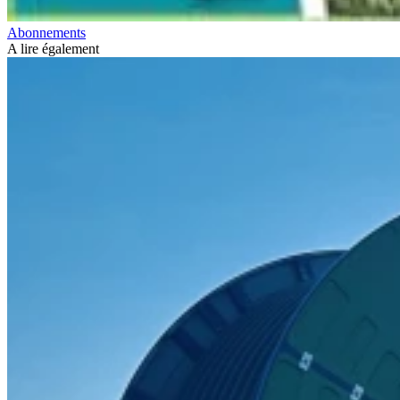
Abonnements
A lire également