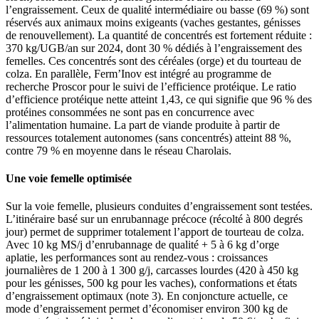
l’engraissement. Ceux de qualité intermédiaire ou basse (69 %) sont
réservés aux animaux moins exigeants (vaches gestantes, génisses
de renouvellement). La quantité de concentrés est fortement réduite :
370 kg/UGB/an sur 2024, dont 30 % dédiés à l’engraissement des
femelles. Ces concentrés sont des céréales (orge) et du tourteau de
colza. En parallèle, Ferm’Inov est intégré au programme de
recherche Proscor pour le suivi de l’efficience protéique. Le ratio
d’efficience protéique nette atteint 1,43, ce qui signifie que 96 % des
protéines consommées ne sont pas en concurrence avec
l’alimentation humaine. La part de viande produite à partir de
ressources totalement autonomes (sans concentrés) atteint 88 %,
contre 79 % en moyenne dans le réseau Charolais.
Une voie femelle optimisée
Sur la voie femelle, plusieurs conduites d’engraissement sont testées.
L’itinéraire basé sur un enrubannage précoce (récolté à 800 degrés
jour) permet de supprimer totalement l’apport de tourteau de colza.
Avec 10 kg MS/j d’enrubannage de qualité + 5 à 6 kg d’orge
aplatie, les performances sont au rendez-vous : croissances
journalières de 1 200 à 1 300 g/j, carcasses lourdes (420 à 450 kg
pour les génisses, 500 kg pour les vaches), conformations et états
d’engraissement optimaux (note 3). En conjoncture actuelle, ce
mode d’engraissement permet d’économiser environ 300 kg de