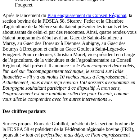
Fougeret.
Après le lancement du
Plan engraissement du Conseil Régional
, la
section bovine de la FDSEA 58, Sicarev, Feder et la Chambre
d'agriculture de la Nièvre souhaitaient présenter les tenants et les
aboutissants de celui-ci par des rencontres. Ainsi, quatre rendez-vous
étaient programmés début avril au Gaec de Sainte-Baudière à
Marzy, au Gaec des Doreaux à Diennes-Aubigny, au Gaec des
Bourrys à Breugnon et enfin au Gaec Goulot à Saint-Léger-de-
Fougeret. Pour ce dernier, Christian Morel, vice-président en charge
de l’agriculture, de la viticulture et de l’agroalimentaire au Conseil
Régional, était présent. Il annonce :
« le Plan comprend deux volets,
l'un axé sur l'accompagnement technique, le second sur l'aide
financière – s'il y a au moins 10 vaches mises à l'engraissement.
Actuellement, nous avons reçu environ 150 dossiers d'exploitants en
Bourgogne souhaitant participer à ce dispositif. À mon sens,
l'engraissement est une ambition collective pour l'avenir, comme
vous allez le comprendre avec les autres interventions »
.
Des chiffres parlants
Sur ces propos, Romaric Gobillot, président de la section bovine de
la FDSEA 58 et président de la Fédération régionale bovine (FRB),
poursuit :
« tout est perfectible, mais déjà, ce Plan engraissement