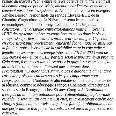
résulte du travail effectué entre tous les acteurs de la filière et il est
là comme coup de pouce. Mais, attention car l'engraissement ne
convient pas à tous les systèmes »
. Afin de mettre cela en exergue,
Amélie Brisson, responsable du service Élevage-EDE de la
Chambre d'agriculture de la Nièvre, présenta les retombées
économiques d'un atelier d'engraissement :
« Certes, nous
constatons une variabilité entre exploitations mais en moyenne,
l'EBE des systèmes naisseurs-engraisseurs suivis dans le réseau
Inosys est supérieur à celui des producteurs de maigre. Cependant,
en expertisant plus précisément l'efficacité économique permise par
la finition, nous observons de la variabilité entre la voie mâle et
femelle car les moyennes enregistrées entre 2017 et 2023 vont de
132 euros à 447 euros d'EBE par tête selon le type d'animal produit.
Cela étant, il est nécessaire de se poser la question : est-ce que j'ai
un intérêt économique en finissant mes animaux dans
l'exploitation ? D'autant plus s'il n'y a pas d'autonomie alimentaire
car cela représente l'un des postes les plus importants pour
l'engraissement »
. L'autonomie alimentaire semble donc une clé de
la réussite, comme le développe François Chaintron, directeur des
sections sur la Bourgogne chez Sicarev Coop.
« Si l'exploitation
n'est pas un minimum autonome pour l'alimentation, la plus value
espérée ne sera jamais atteinte. En effet, l'engraissement génère des
charges (bâtiment, matériels, etc.), de ce fait il faut obligatoirement
une performance à la fin, et les contrats sont aussi là pour sécuriser
celle-ci »
.