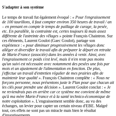
S'adapter à son système
Le temps de travail fut également évoqué :
« Pour l'engraissement
de 100 taurillons, il faut compter environ 350 heures de travail / an
– en prenant en compte le temps de paillage de curage, la pesée,
etc. En parallèle, la contrainte est, certes toujours là mais assez
différente de l'astreinte des vêlages »
pointe François Chaintron. Sur
ces éléments, Laurent Goulot (Gaec Goulot), partage son
expérience :
« pour diminuer progressivement les vêlages donc
alléger et diversifier le travail afin de préparer le départ en retraite
de Marie-France (associée) dans les années à venir. Ainsi, avec
l'engraissement ce poids s'est levé, mais il n'en reste pas moins
qu'un suivi est nécessaire avec notamment des pesées une fois par
mois et un ajustement de l'alimentation en fonction. De plus,
j'effectue un travail d'entretien régulier de mes prairies afin de
maintenir leur qualité »
. François Chaintron complète :
« Nous ne
forçons personne, nous présentons juste le Plan pour que chacun ait
les clés pour prendre une décision »
. Laurent Goulot conclut :
« Je
ne reviendrais pas en arrière car ce système me convient de même
qu'à ma mère Marie-France et à la santé technico-économique de
notre exploitation »
. L'engraissement semble donc, au vu des
échanges, un levier pour capter un certain niveau d'EBE. Malgré
tout, ces effets ne sont pas un miracle mais bien le résultat
d'investissements.