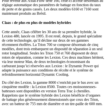
Pour revenir aux Axial-Flow série 160, celle-ci accède désormais au
réglage automatique des paramètres de battage en fonction du taux
de perte et de grains cassés. Les deux modèles 6160 et 7160 sont
maintenant produits au Brésil.
Claas : de plus en plus de modèles hybrides
Cette année, Claas célèbre les 30 ans de sa première hybride, la
Lexion 480, lancée en 1995. Il est resté, depuis, le grand spécialiste
de cette technologie, qu’il décline sur deux de ses gammes
récemment étoffées. La Trion 700 se compose désormais de cinq
modèles, dont trois embarquent un dispositif de séparation à un seul
rotor longitudinal. Seules les Trion 750 et 760 disposent de deux
rotors de séparation, comme les Lexion. Ces deux machines héritent,
via leur moteur Man, de deux technologies économisant du
carburant jusqu’ici réservées aux Lexion : le Dynamic Power qui
adapte la puissance aux conditions de récolte et le système de
refroidissement horizontal Dynamic Cooling.
Du côté des Lexion, la gamme 8000 s’enrichit par le bas avec un
cinquième modèle : la Lexion 8500. Toutes ces moissonneuses-
batteuses sont disponibles en version Terra Trac à chenilles.
Rappelons que le système hybride des Lexion bénéficie d’organes
de battage plus généreusement dimensionnés que ceux des Trion,
avec un batteur de 755 mm de diamètre et un tire-paille de 600 mm.