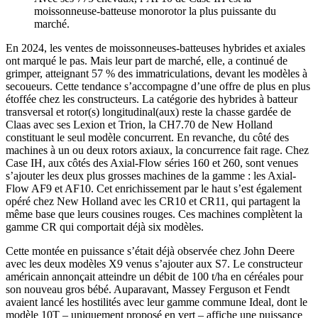
moissonneuse-batteuse monorotor la plus puissante du
marché.
En 2024, les ventes de moissonneuses-batteuses hybrides et axiales
ont marqué le pas. Mais leur part de marché, elle, a continué de
grimper, atteignant 57 % des immatriculations, devant les modèles à
secoueurs. Cette tendance s’accompagne d’une offre de plus en plus
étoffée chez les constructeurs. La catégorie des hybrides à batteur
transversal et rotor(s) longitudinal(aux) reste la chasse gardée de
Claas avec ses Lexion et Trion, la CH7.70 de New Holland
constituant le seul modèle concurrent. En revanche, du côté des
machines à un ou deux rotors axiaux, la concurrence fait rage. Chez
Case IH, aux côtés des Axial-Flow séries 160 et 260, sont venues
s’ajouter les deux plus grosses machines de la gamme : les Axial-
Flow AF9 et AF10. Cet enrichissement par le haut s’est également
opéré chez New Holland avec les CR10 et CR11, qui partagent la
même base que leurs cousines rouges. Ces machines complètent la
gamme CR qui comportait déjà six modèles.
Cette montée en puissance s’était déjà observée chez John Deere
avec les deux modèles X9 venus s’ajouter aux S7. Le constructeur
américain annonçait atteindre un débit de 100 t/ha en céréales pour
son nouveau gros bébé. Auparavant, Massey Ferguson et Fendt
avaient lancé les hostilités avec leur gamme commune Ideal, dont le
modèle 10T – uniquement proposé en vert – affiche une puissance