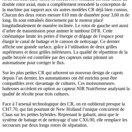
double rotor axial, mais a complètement remodelé la conception de
la machine par rapport aux six autres modèles CR déjà bien connus.
Chacun des deux rotors mesure 610 mm de diamètre pour 3,60 m de
long. Ils sont entraînés directement par le moteur placé
longitudinalement de manière inclinée. Le rotor de gauche sert aussi
d’arbre de transmission pour animer le tambour DFR. Cette
cinématique limite les pertes d’énergie et dégage de l’espace pour
élargir le canal de battage et le caisson de nettoyage. Ce dernier
affiche une grande surface, grâce à l’utilisation de deux grilles
supérieures et deux grilles inférieures. La qualité de répartition de la
paille broyée est contrôlée par des capteurs radar pilotant un
automatisme pour corriger le flux.
Sur les plus petites CR qui arborent un nouveau design de capots
depuis l’an dernier, les automatismes ont été enrichis pour être
compatibles avec davantage de cultures. Ces moissonneuses-
batteuses accèdent en option au capteur NIR NutriSense analysant la
qualité de récolte pour trois cultures.
Face à l’arsenal technologique des CR, on en oublierait presque la
CH7.70, qui fait pourtant de New Holland l’unique concurrent de
Claas sur les petites hybrides. Reprenant le gabarit, ainsi que le
système de battage et de nettoyage d’une CX6.90, elle remplace les
secoueurs par deux longs rotors de séparation.