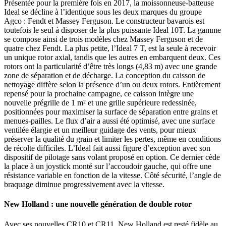
Présentée pour la première fois en 2017, la moissonneuse-batteuse
Ideal se décline à l’identique sous les deux marques du groupe
Agco : Fendt et Massey Ferguson. Le constructeur bavarois est
toutefois le seul à disposer de la plus puissante Ideal 10T. La gamme
se compose ainsi de trois modèles chez Massey Ferguson et de
quatre chez Fendt. La plus petite, l’Ideal 7 T, est la seule à recevoir
un unique rotor axial, tandis que les autres en embarquent deux. Ces
rotors ont la particularité d’être très longs (4,83 m) avec une grande
zone de séparation et de décharge. La conception du caisson de
nettoyage diffère selon la présence d’un ou deux rotors. Entièrement
repensé pour la prochaine campagne, ce caisson intègre une
nouvelle prégrille de 1 m² et une grille supérieure redessinée,
positionnées pour maximiser la surface de séparation entre grains et
menues-pailles. Le flux d’air a aussi été optimisé, avec une surface
ventilée élargie et un meilleur guidage des vents, pour mieux
préserver la qualité du grain et limiter les pertes, même en conditions
de récolte difficiles. L’Ideal fait aussi figure d’exception avec son
dispositif de pilotage sans volant proposé en option. Ce dernier cède
la place à un joystick monté sur l’accoudoir gauche, qui offre une
résistance variable en fonction de la vitesse. Côté sécurité, l’angle de
braquage diminue progressivement avec la vitesse.
New Holland : une nouvelle génération de double rotor
Avec ses nouvelles CR10 et CR11, New Holland est resté fidèle au