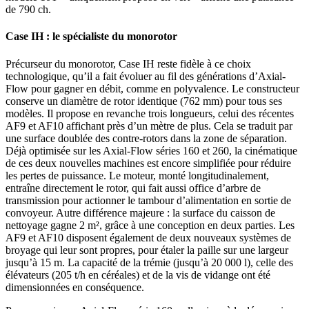
de 790 ch.
Case IH : le spécialiste du monorotor
Précurseur du monorotor, Case IH reste fidèle à ce choix
technologique, qu’il a fait évoluer au fil des générations d’Axial-
Flow pour gagner en débit, comme en polyvalence. Le constructeur
conserve un diamètre de rotor identique (762 mm) pour tous ses
modèles. Il propose en revanche trois longueurs, celui des récentes
AF9 et AF10 affichant près d’un mètre de plus. Cela se traduit par
une surface doublée des contre-rotors dans la zone de séparation.
Déjà optimisée sur les Axial-Flow séries 160 et 260, la cinématique
de ces deux nouvelles machines est encore simplifiée pour réduire
les pertes de puissance. Le moteur, monté longitudinalement,
entraîne directement le rotor, qui fait aussi office d’arbre de
transmission pour actionner le tambour d’alimentation en sortie de
convoyeur. Autre différence majeure : la surface du caisson de
nettoyage gagne 2 m², grâce à une conception en deux parties. Les
AF9 et AF10 disposent également de deux nouveaux systèmes de
broyage qui leur sont propres, pour étaler la paille sur une largeur
jusqu’à 15 m. La capacité de la trémie (jusqu’à 20 000 l), celle des
élévateurs (205 t/h en céréales) et de la vis de vidange ont été
dimensionnées en conséquence.