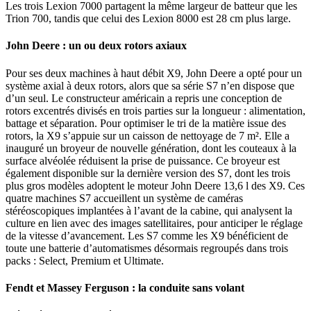
Les trois Lexion 7000 partagent la même largeur de batteur que les
Trion 700, tandis que celui des Lexion 8000 est 28 cm plus large.
John Deere : un ou deux rotors axiaux
Pour ses deux machines à haut débit X9, John Deere a opté pour un
système axial à deux rotors, alors que sa série S7 n’en dispose que
d’un seul. Le constructeur américain a repris une conception de
rotors excentrés divisés en trois parties sur la longueur : alimentation,
battage et séparation. Pour optimiser le tri de la matière issue des
rotors, la X9 s’appuie sur un caisson de nettoyage de 7 m². Elle a
inauguré un broyeur de nouvelle génération, dont les couteaux à la
surface alvéolée réduisent la prise de puissance. Ce broyeur est
également disponible sur la dernière version des S7, dont les trois
plus gros modèles adoptent le moteur John Deere 13,6 l des X9. Ces
quatre machines S7 accueillent un système de caméras
stéréoscopiques implantées à l’avant de la cabine, qui analysent la
culture en lien avec des images satellitaires, pour anticiper le réglage
de la vitesse d’avancement. Les S7 comme les X9 bénéficient de
toute une batterie d’automatismes désormais regroupés dans trois
packs : Select, Premium et Ultimate.
Fendt et Massey Ferguson : la conduite sans volant