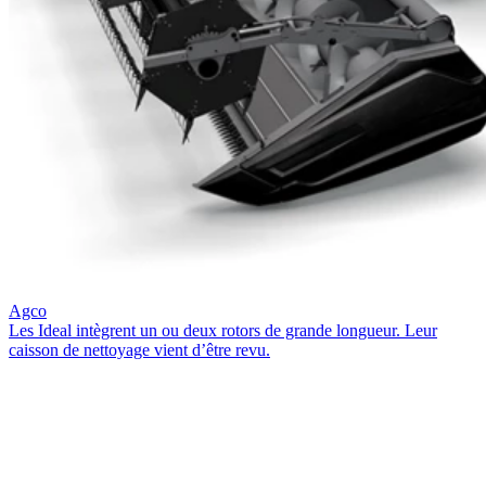
Agco
Les Ideal intègrent un ou deux rotors de grande longueur. Leur
caisson de nettoyage vient d’être revu.