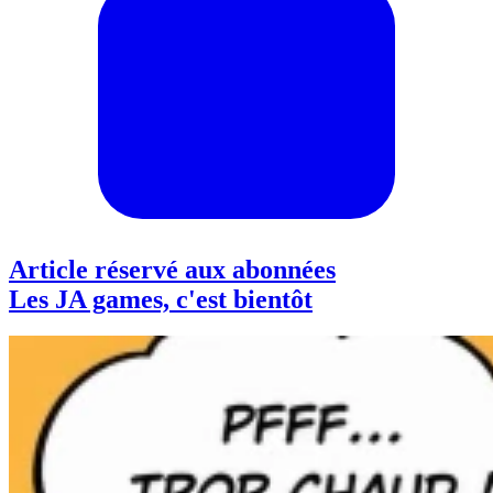
Article réservé aux abonnées
Les JA games, c'est bientôt