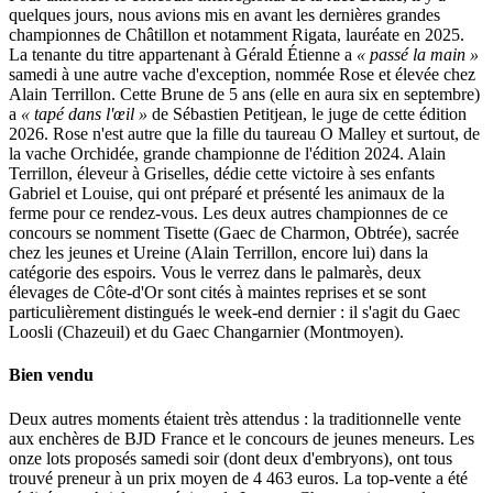
quelques jours, nous avions mis en avant les dernières grandes
championnes de Châtillon et notamment Rigata, lauréate en 2025.
La tenante du titre appartenant à Gérald Étienne a
« passé la main »
samedi à une autre vache d'exception, nommée Rose et élevée chez
Alain Terrillon. Cette Brune de 5 ans (elle en aura six en septembre)
a
« tapé dans l'œil »
de Sébastien Petitjean, le juge de cette édition
2026. Rose n'est autre que la fille du taureau O Malley et surtout, de
la vache Orchidée, grande championne de l'édition 2024. Alain
Terrillon, éleveur à Griselles, dédie cette victoire à ses enfants
Gabriel et Louise, qui ont préparé et présenté les animaux de la
ferme pour ce rendez-vous. Les deux autres championnes de ce
concours se nomment Tisette (Gaec de Charmon, Obtrée), sacrée
chez les jeunes et Ureine (Alain Terrillon, encore lui) dans la
catégorie des espoirs. Vous le verrez dans le palmarès, deux
élevages de Côte-d'Or sont cités à maintes reprises et se sont
particulièrement distingués le week-end dernier : il s'agit du Gaec
Loosli (Chazeuil) et du Gaec Changarnier (Montmoyen).
Bien vendu
Deux autres moments étaient très attendus : la traditionnelle vente
aux enchères de BJD France et le concours de jeunes meneurs. Les
onze lots proposés samedi soir (dont deux d'embryons), ont tous
trouvé preneur à un prix moyen de 4 463 euros. La top-vente a été