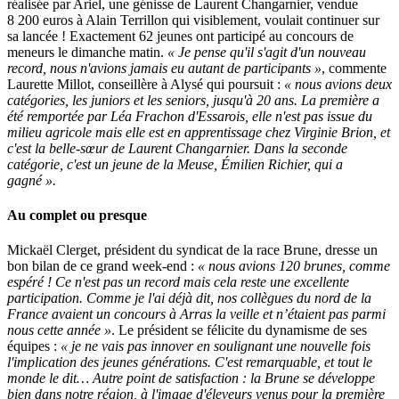
réalisée par Ariel, une génisse de Laurent Changarnier, vendue
8 200 euros à Alain Terrillon qui visiblement, voulait continuer sur
sa lancée ! Exactement 62 jeunes ont participé au concours de
meneurs le dimanche matin.
« Je pense qu'il s'agit d'un nouveau
record, nous n'avions jamais eu autant de participants »
, commente
Laurette Millot, conseillère à Alysé qui poursuit :
« nous avions deux
catégories, les juniors et les seniors, jusqu'à 20 ans. La première a
été remportée par Léa Frachon d'Essarois, elle n'est pas issue du
milieu agricole mais elle est en apprentissage chez Virginie Brion, et
c'est la belle-sœur de Laurent Changarnier. Dans la seconde
catégorie, c'est un jeune de la Meuse, Émilien Richier, qui a
gagné ».
Au complet ou presque
Mickaël Clerget, président du syndicat de la race Brune, dresse un
bon bilan de ce grand week-end :
« nous avions 120 brunes, comme
espéré ! Ce n'est pas un record mais cela reste une excellente
participation. Comme je l'ai déjà dit, nos collègues du nord de la
France avaient un concours à Arras la veille et n’étaient pas parmi
nous cette année »
. Le président se félicite du dynamisme de ses
équipes :
« je ne vais pas innover en soulignant une nouvelle fois
l'implication des jeunes générations. C'est remarquable, et tout le
monde le dit… Autre point de satisfaction : la Brune se développe
bien dans notre région, à l'image d'éleveurs venus pour la première