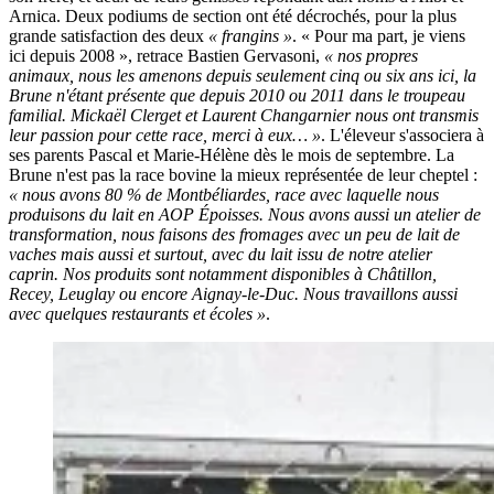
Arnica. Deux podiums de section ont été décrochés, pour la plus
grande satisfaction des deux
« frangins »
. « Pour ma part, je viens
ici depuis 2008 », retrace Bastien Gervasoni,
« nos propres
animaux, nous les amenons depuis seulement cinq ou six ans ici, la
Brune n'étant présente que depuis 2010 ou 2011 dans le troupeau
familial. Mickaël Clerget et Laurent Changarnier nous ont transmis
leur passion pour cette race, merci à eux… »
. L'éleveur s'associera à
ses parents Pascal et Marie-Hélène dès le mois de septembre. La
Brune n'est pas la race bovine la mieux représentée de leur cheptel :
« nous avons 80 % de Montbéliardes, race avec laquelle nous
produisons du lait en AOP Époisses. Nous avons aussi un atelier de
transformation, nous faisons des fromages avec un peu de lait de
vaches mais aussi et surtout, avec du lait issu de notre atelier
caprin. Nos produits sont notamment disponibles à Châtillon,
Recey, Leuglay ou encore Aignay-le-Duc. Nous travaillons aussi
avec quelques restaurants et écoles »
.