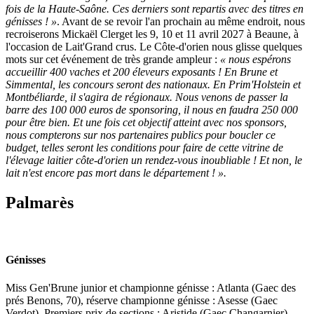
fois de la Haute-Saône. Ces derniers sont repartis avec des titres en
génisses ! »
. Avant de se revoir l'an prochain au même endroit, nous
recroiserons Mickaël Clerget les 9, 10 et 11 avril 2027 à Beaune, à
l'occasion de Lait'Grand crus. Le Côte-d'orien nous glisse quelques
mots sur cet événement de très grande ampleur :
« nous espérons
accueillir 400 vaches et 200 éleveurs exposants ! En Brune et
Simmental, les concours seront des nationaux. En Prim'Holstein et
Montbéliarde, il s'agira de régionaux. Nous venons de passer la
barre des 100 000 euros de sponsoring, il nous en faudra 250 000
pour être bien. Et une fois cet objectif atteint avec nos sponsors,
nous compterons sur nos partenaires publics pour boucler ce
budget, telles seront les conditions pour faire de cette vitrine de
l'élevage laitier côte-d'orien un rendez-vous inoubliable ! Et non, le
lait n'est encore pas mort dans le département ! ».
Palmarès
Génisses
Miss Gen'Brune junior et championne génisse : Atlanta (Gaec des
prés Benons, 70), réserve championne génisse : Asesse (Gaec
Verdot). Premiers prix de sections : Aristide (Gaec Changarnier),