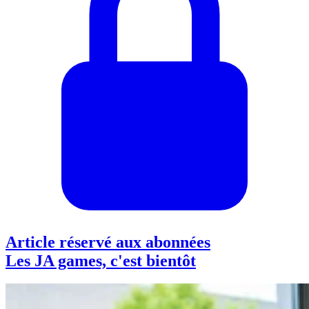
Article réservé aux abonnées
Les JA games, c'est bientôt