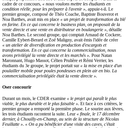
cadre de ce concours,
« nous voulons mettre les étudiants en
condition réelle, pour les préparer à l'avenir »
, appuie-t-il. Le
premier groupe, composé de Théo Coache, Baptiste Bouverot et
Noa Barthes, avait mis en place
« un projet de transformation du blé
en farine. En ce qui concerne le business plan, on proposait de la
vente directe et une vente en distributeur en boulangerie »
, détaille
Noa Barthes. Le second groupe, qui comptait Arnaud de Cockere,
Camille Eybert-Berard et Zoé Maligny, avait émis l'idée de créer
« un atelier de diversification en production d'escargots et
transformation. En ce qui concerne la commercialisation, nous
avons privilégié la vente directe et les marchés ».
Pour Natan
Maronnant, Hugo Massot, Célien Prulière et Rémi Verrier, les
étudiants du 3e groupe, le projet portait sur
« la mise en place d'un
poulailler mobile pour poules pondeuses en plein air en bio. La
commercialisation privilégiée était la vente directe ».
Oser concourir
Durant un mois, le CDER examine
« le projet qui paraît le plus
viable, le plus durable et le plus faisable ».
Et face à ces critères, le
premier groupe a remporté la première phase. Le sourire aux lèvres,
les trois étudiants racontent la suite. Leur
« finale, le 17 décembre
dernier, à Chouilly-en-Champ, au sein de la structure de Nicolas
Feuillatte »
.
« On a pu bénéficier d'une visite des caves, c'était