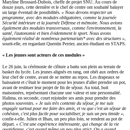
Maryline Brossard-Dubois, cheffe de projet SNU. Au cours de
douze jours, cette dernière et le chef de centre ont souhaité balayer
un large éventail de possibilités.
« Nous devons respecter un
programme, avec des modules obligatoires, comme la journée
Sécurité intérieure et la journée Défense et mémoire. Nous avions
également des modules transversaux, comme l'environnement, la
santé, l'autonomie et bien évidemment le sport. Nous avons
également réalisé de nombreux partenariats* avec des structures »
,
sourit-elle, en regardant Quentin Perrier, ancien étudiant en STAPS.
« Les jeunes sont acteurs de ces modules »
Le 26 juin, la cérémonie de clôture a battu son plein au terrain de
basket du lycée. Les jeunes alignés en rang, ont obéi aux ordres de
leur chef de centre, avant de se mettre au repos. Les drapeaux se
baissaient et c'était le moment pour les jeunes d'aller prendre un pot,
avant de restituer leur projet de fin de séjour. Au total, huit
maisonnées, représentant chacune une valeur et une personnalité.
Halima, en seconde, court rejoindre ses amis pour prendre des
photos souvenirs.
« Je suis très contente du séjour, je me suis
engagée surtout pour me faire des amis, et vu que c'est un séjour de
cohésion, c'est plus facile pour sociabiliser, je suis un peu timide »
,
confie-t-elle. Julien et Ilhan, un peu plus loin, se rendent au pot de
départ.
« C'est une expérience intéressante, qui change de la vie
quotidienne, c'est quand même un peu plus strict. On a quand