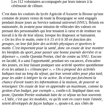
Les 112 volontaires accompagnés par leurs tuteurs à la
cérémonie de clôture.
C'est dans les couloirs du lycée Agricole d'Auxerre la Brosse qu'une
centaine de jeunes venus de toute la Bourgogne se sont engagés
pendant douze jours au Service national universel (SNU). Réunis en
maisonnée, ils avaient pour mission de véhiculer des valeurs en
prenant des personnalités qui leur tenaient à cœur et de restituer un
travail à la fin de leur séjour, lorsque les drapeaux se baissaient.
« On les lève le matin, entre 6 h 15 et 6 h 30 en fonction des
groupes, on leur fait faire des activités physiques et sportives le
matin. C'est important pour la santé, donc on essaie de leur montrer
les bienfaits du sport, pour passer une bonne journée derrière et se
dépenser »
, confie Quentin Perrier, chef de centre au SNU. Encore
en faculté, il a saisi l'opportunité, pendant ses vacances, d'encadrer
des jeunes, en leur faisant pratiquer une activité sportive quotidienne
et en les aidant à
« s'émanciper »
.
« On a proposé des activités
ludiques tout au long du séjour, qui leur seront utiles pour plus tard,
pour les aider à intégrer la vie active. Ils n'ont pas forcément la
chance d'avoir toutes les informations à la maison, de pouvoir se
renseigner. On essaie de leur en apprendre un maximum, comme la
gestion d'un budget, par exemple »
, confie-t-il. Impliqué dans son
poste, Quentin Perrier souhaitait faire de ce séjour un bon souvenir.
« L'idée, c'est que les modules, vu qu'ils sont en cours toute l'année,
soient développés de façon ludique »
, ajoute-t-il, aux côtés de